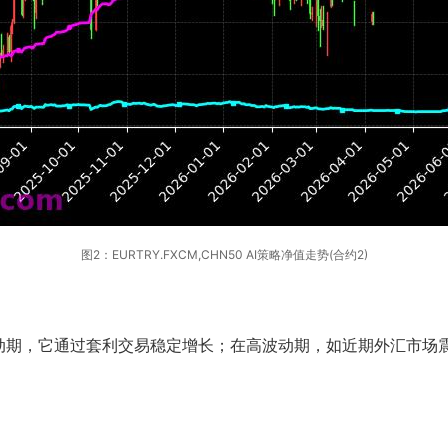
图2：EURTRY.FXCM,CHN50 AI策略净值走势(合约2)
期，它通过套利交易稳定增长；在高波动期，如近期外汇市场震