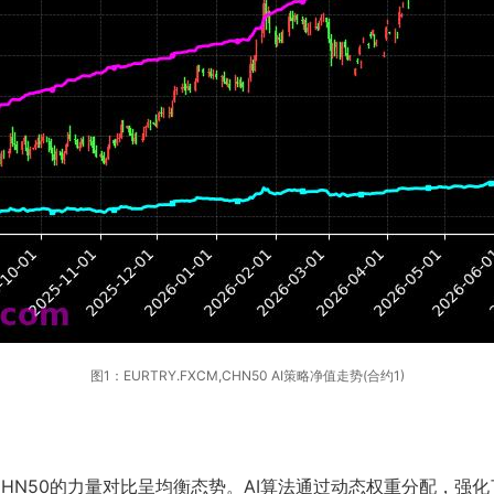
图1：EURTRY.FXCM,CHN50 AI策略净值走势(合约1)
CHN50的力量对比呈均衡态势。AI算法通过动态权重分配，