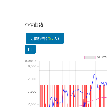
净值曲线
订阅报告(
797
人)
1年