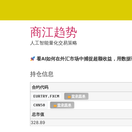
Skip
商江趋势
to
content
人工智能量化交易策略
看AI如何在外汇市场中捕捉超额收益，用数
持仓信息
合约代码
EURTRY.FXCM
登录跟单
CHN50
登录跟单
总市值
328.89