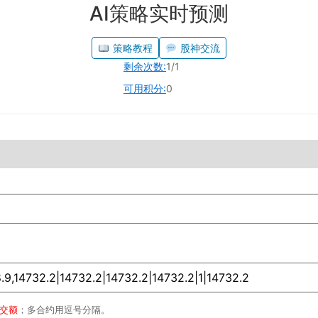
AI策略实时预测
策略教程
股神交流
剩余次数:
1/1
可用积分:
0
成交额
；多合约用逗号分隔。