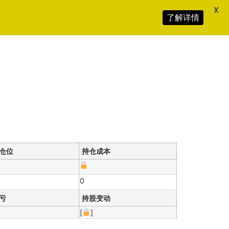
X
了解详情
仓位
持仓成本
0
亏
持股变动
[
]