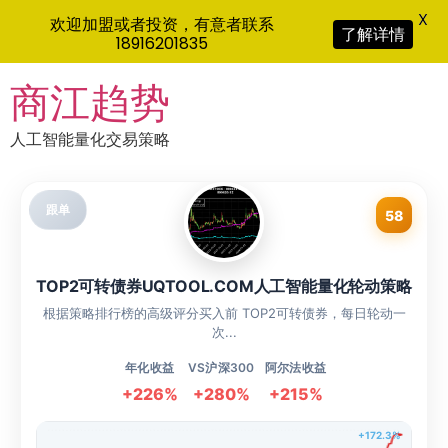
X
欢迎加盟或者投资，有意者联系
了解详情
18916201835
Skip
商江趋势
to
content
人工智能量化交易策略
跟单
58
TOP2可转债券UQTOOL.COM人工智能量化轮动策略
根据策略排行榜的高级评分买入前 TOP2可转债券，每日轮动一
次...
年化收益
VS沪深300
阿尔法收益
+226%
+280%
+215%
+172.3%