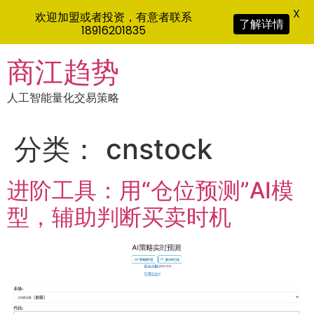
X
欢迎加盟或者投资，有意者联系
了解详情
18916201835
Skip
商江趋势
to
content
人工智能量化交易策略
分类：
cnstock
进阶工具：用“仓位预测”AI模
型，辅助判断买卖时机