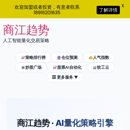
X
欢迎加盟或者投资，有意者联系
了解详情
18916201835
Skip
商江趋势
to
content
人工智能量化交易策略
策略排行榜
仓位预测
人气指数
炒股广场
股票AI自动化
软工云
☰ 更多服务 ▼
商江趋势 ·
AI量化策略引擎