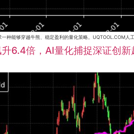
种能够穿越牛熊、稳定盈利的量化策略。UQTOOL.COM人工智
升6.4倍，AI量化捕捉深证创新