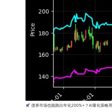
债券市场也能跑出年化200%+？AI量化策