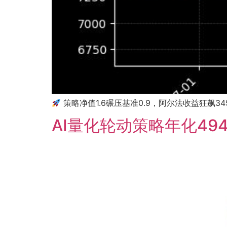
策略净值1.6碾压基准0.9，阿尔法收益狂飙3
AI量化轮动策略年化49