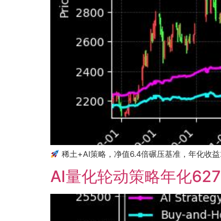
稀土+AI策略，净值6.4倍碾压基准，年化收
AI量化轮动策略年化62