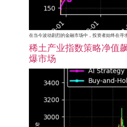
在当今波动剧烈的金融市场中，投资者始终在寻求一
稀土产业指数策略净值飙
爆市场