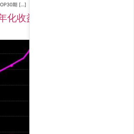
0期 […]
，年化收益超1500%的期