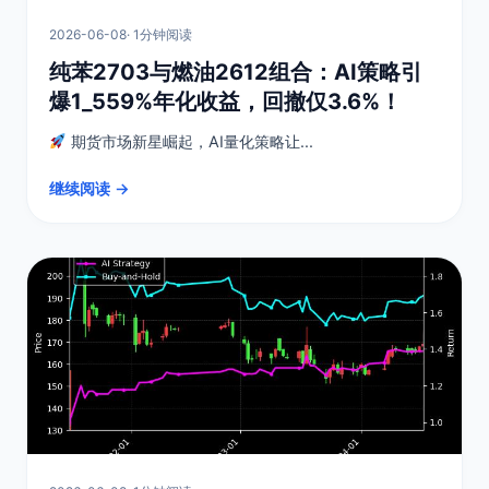
2026-06-08
· 1分钟阅读
纯苯2703与燃油2612组合：AI策略引
爆1_559%年化收益，回撤仅3.6%！
期货市场新星崛起，AI量化策略让...
继续阅读 →