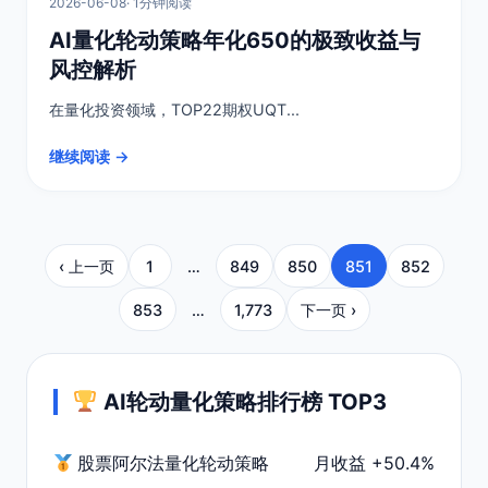
2026-06-08
· 1分钟阅读
AI量化轮动策略年化650的极致收益与
风控解析
在量化投资领域，TOP22期权UQT...
继续阅读 →
‹ 上一页
1
…
849
850
851
852
853
…
1,773
下一页 ›
AI轮动量化策略排行榜 TOP3
股票阿尔法量化轮动策略
月收益 +50.4%