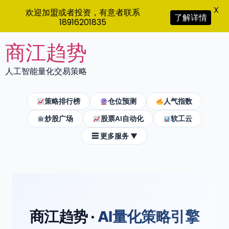
X
欢迎加盟或者投资，有意者联系
了解详情
18916201835
Skip
商江趋势
to
content
人工智能量化交易策略
策略排行榜
仓位预测
人气指数
炒股广场
股票AI自动化
软工云
☰ 更多服务 ▼
商江趋势 ·
AI量化策略引擎