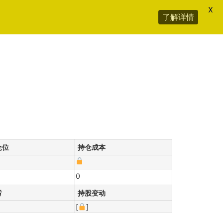
X
了解详情
仓位
持仓成本
0
亏
持股变动
[
]