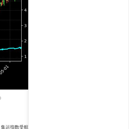
)
，集运指数受航运需求回暖支撑，而IM2606则受