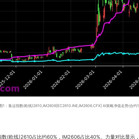
图1：集运指数(欧线)2610,IM2606[EC2610.INE,IM2606.CFX] AI策略净值走势(合约1
欧线)2610占比约60%，IM2606占比40%。力量对比显示