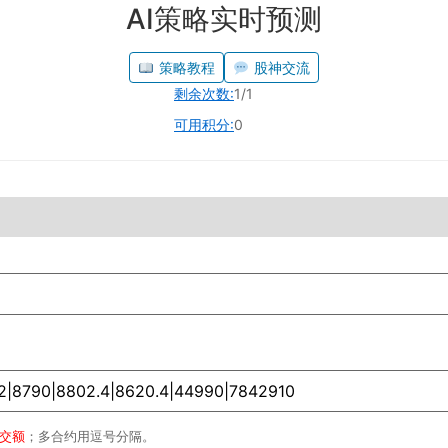
AI策略实时预测
策略教程
股神交流
剩余次数:
1/1
可用积分:
0
成交额
；多合约用逗号分隔。