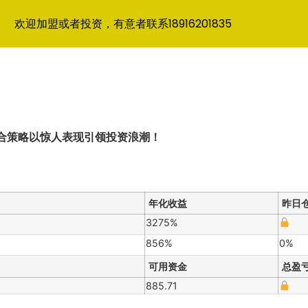
欢迎加盟或者投资，有意者联系18916201835
组合策略以惊人表现引领投资浪潮！
年化收益
昨日
3275%
856%
0%
可用资金
总盈
885.71