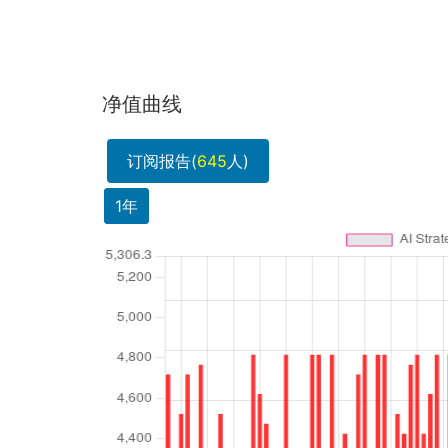
净值曲线
订阅报告(
645
人)
1年