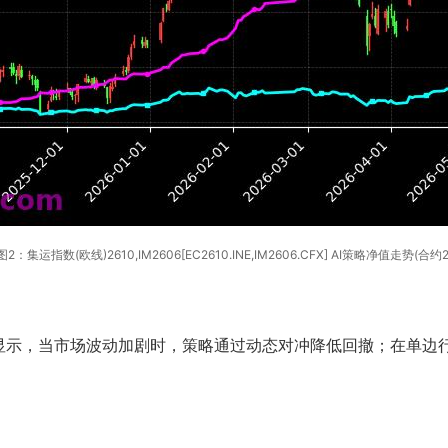
图2：集运指数(欧线)2610,IM2606[EC2610.INE,IM2606.CFX] AI策略净值走势(合约2
显示，当市场波动加剧时，策略通过动态对冲降低回撤；在单边