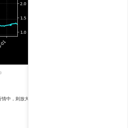
)
行情中，则放大杠杆捕捉收益。最大回撤率仅