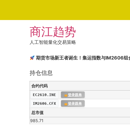
Skip
商江趋势
to
content
人工智能量化交易策略
期货市场新王者诞生！集运指数与IM2606
持仓信息
合约代码
EC2610.INE
登录跟单
IM2606.CFX
登录跟单
总市值
985.71