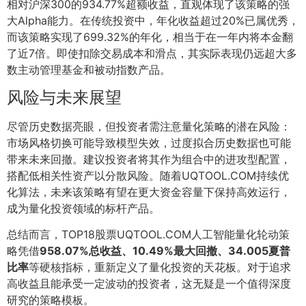
相对沪深300的934.77%超额收益，直观体现了该策略的强
大Alpha能力。在传统投资中，年化收益超过20%已属优秀，
而该策略实现了699.32%的年化，相当于在一年内将本金翻
了近7倍。即使扣除交易成本和滑点，其实际表现仍远超大多
数主动管理基金和被动指数产品。
风险与未来展望
尽管历史数据亮眼，但投资者需注意量化策略的潜在风险：
市场风格切换可能导致模型失效，过度拟合历史数据也可能
带来未来回撤。建议投资者将其作为组合中的进攻型配置，
搭配低相关性资产以分散风险。随着UQTOOL.COM持续优
化算法，未来该策略有望在更大资金容量下保持高效运行，
成为量化投资领域的标杆产品。
总结而言，TOP18股票UQTOOL.COM人工智能量化轮动策
略凭借
958.07%总收益、10.49%最大回撤、34.005夏普
比率
等硬核指标，重新定义了量化投资的天花板。对于追求
高收益且能承受一定波动的投资者，这无疑是一个值得深度
研究的策略模板。