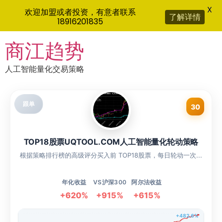
X
欢迎加盟或者投资，有意者联系
了解详情
18916201835
Skip
商江趋势
to
content
人工智能量化交易策略
跟单
30
TOP18股票UQTOOL.COM人工智能量化轮动策略
根据策略排行榜的高级评分买入前 TOP18股票，每日轮动一次...
年化收益
VS沪深300
阿尔法收益
+620%
+915%
+615%
+482.6%