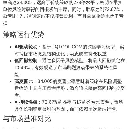
率高达34.005，远高于传统策略的2-3倍水平，表明在承担
单位风险时获得的回报极为丰厚。同时，胜率达到73.67%，
盈亏比1.7，说明策略不仅频繁盈利，而且单笔收益也优于亏
损。
策略运行优势
AI驱动轮动
：基于UQTOOL.COM的深度学习模型，实
时捕捉市场微观结构变化，动态调整持仓权重。
低回撤控制
：通过多因子风控模型，将最大回撤锁定在
10.49%，有效规避了市场剧烈波动带来的系统性风
险。
高夏普比
：34.005的夏普比率意味着策略在风险调整
后收益上具有压倒性优势，适合追求稳健高回报的投资
者。
可持续性强
：73.67%的胜率与1.7的盈亏比表明，策略
具备长期稳定盈利的基因，而非依赖单次极端行情。
与市场基准对比