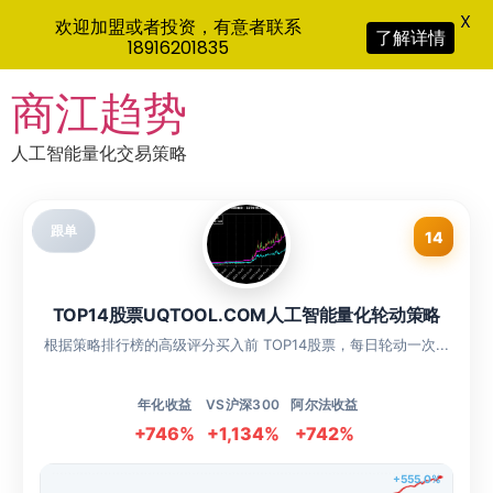
X
欢迎加盟或者投资，有意者联系
了解详情
18916201835
Skip
商江趋势
to
content
人工智能量化交易策略
跟单
14
TOP14股票UQTOOL.COM人工智能量化轮动策略
根据策略排行榜的高级评分买入前 TOP14股票，每日轮动一次...
年化收益
VS沪深300
阿尔法收益
+746%
+1,134%
+742%
+555.0%