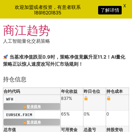
X
欢迎加盟或者投资，有意者联系
了解详情
18916201835
Skip
商江趋势
to
content
人工智能量化交易策略
当基准净值跌至0.9时，策略净值竟飙升至11.2！AI量化
策略正以惊人速度改写外汇市场规则！
持仓信息
合约代码
年化收益
昨日仓位
持仓成本
837%
WFH
登录跟单
65%
0%
0
EURSEK.FXCM
登录跟单
总市值
可用资金
总盈亏
持股变动