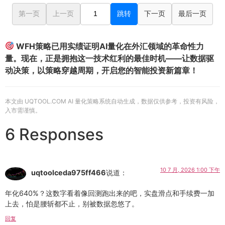
第一页
上一页
跳转
下一页
最后一页
WFH策略已用实绩证明AI量化在外汇领域的革命性力
量。现在，正是拥抱这一技术红利的最佳时机——让数据驱
动决策，以策略穿越周期，开启您的智能投资新篇章！
本文由 UQTOOL.COM AI 量化策略系统自动生成，数据仅供参考，投资有风险，
入市需谨慎。
6 Responses
10 7 月, 2026 1:00 下午
uqtoolceda975ff466
说道：
年化640%？这数字看着像回测跑出来的吧，实盘滑点和手续费一加
上去，怕是腰斩都不止，别被数据忽悠了。
回复