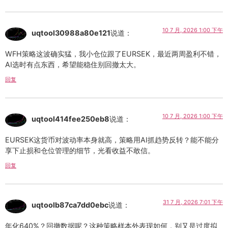
10 7 月, 2026 1:00 下午
uqtool30988a80e121
说道：
WFH策略这波确实猛，我小仓位跟了EURSEK，最近两周盈利不错，
AI选时有点东西，希望能稳住别回撤太大。
回复
10 7 月, 2026 1:00 下午
uqtool414fee250eb8
说道：
EURSEK这货币对波动率本身就高，策略用AI抓趋势反转？能不能分
享下止损和仓位管理的细节，光看收益不敢信。
回复
31 7 月, 2026 7:01 下午
uqtoolb87ca7dd0ebc
说道：
年化640%？回撤数据呢？这种策略样本外表现如何，别又是过度拟