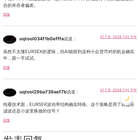
合的幸存者偏差。
回复
31 7 月, 2026 7:01 下午
uqtool034f1b0efffa
说道：
虽然不太懂EURSEK的逻辑，但AI能抓到这种小众货币对的机会确实
牛，跟一手试试。
回复
31 7 月, 2026 7:01 下午
uqtool29ba739aef7b
说道：
纯看技术面，EURSEK波动率结构确实特殊。这个策略是用了自适应
滤波还是小波变换做的信号？
回复