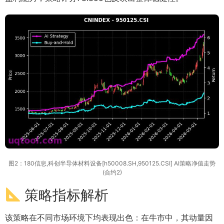
图2：180信息,科创半导体材料设备[h50008.SH,950125.CSI] AI策略净值走势
(合约2)
策略指标解析
该策略在不同市场环境下均表现出色：在牛市中，其动量因