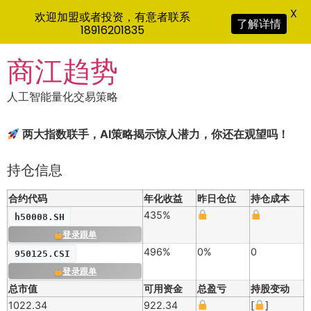
X
欢迎加盟或者投资，有意者联系
了解详情
18916201835
Skip
商江趋势
to
content
人工智能量化交易策略
两大指数联手，AI策略揭示惊人潜力，你还在观望吗！
持仓信息
合约代码
年化收益
昨日仓位
持仓成本
435%
h50008.SH
登录跟单
496%
0%
0
950125.CSI
登录跟单
总市值
可用资金
总盈亏
持股变动
1022.34
922.34
[
]