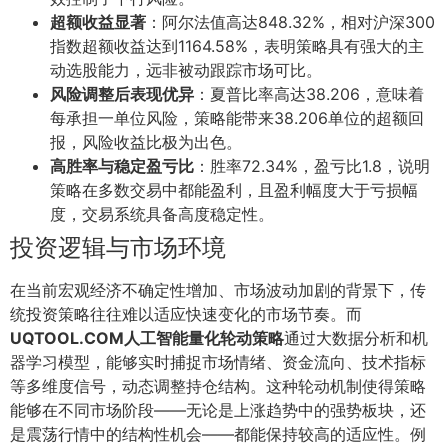
超额收益显著
：阿尔法值高达848.32%，相对沪深300
指数超额收益达到1164.58%，表明策略具有强大的主
动选股能力，远非被动跟踪市场可比。
风险调整后表现优异
：夏普比率高达38.206，意味着
每承担一单位风险，策略能带来38.206单位的超额回
报，风险收益比极为出色。
高胜率与稳定盈亏比
：胜率72.34%，盈亏比1.8，说明
策略在多数交易中都能盈利，且盈利幅度大于亏损幅
度，交易系统具备高度稳定性。
投资逻辑与市场环境
在当前宏观经济不确定性增加、市场波动加剧的背景下，传
统投资策略往往难以适应快速变化的市场节奏。而
UQTOOL.COM人工智能量化轮动策略
通过大数据分析和机
器学习模型，能够实时捕捉市场情绪、资金流向、技术指标
等多维度信号，动态调整持仓结构。这种轮动机制使得策略
能够在不同市场阶段——无论是上涨趋势中的强势板块，还
是震荡行情中的结构性机会——都能保持较高的适应性。例