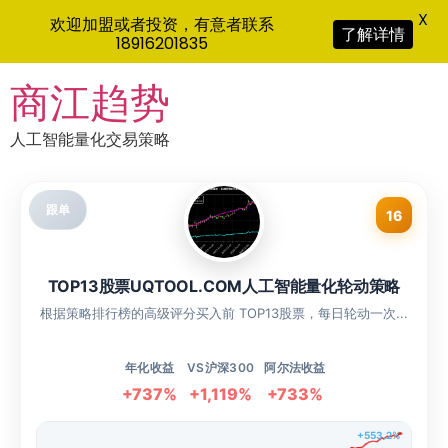
X
欢迎加盟或者投资，有意者联系
了解详情
18916201835
Skip
商江趋势
to
content
人工智能量化交易策略
跟单
16
TOP13股票UQTOOL.COM人工智能量化轮动策略
根据策略排行榜的高级评分买入前 TOP13股票，每日轮动一次...
年化收益
VS沪深300
阿尔法收益
+737%
+1,119%
+733%
+553.2%