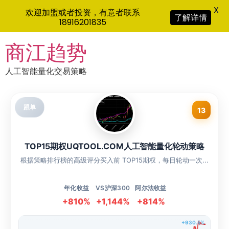
X
欢迎加盟或者投资，有意者联系
了解详情
18916201835
Skip
商江趋势
to
content
人工智能量化交易策略
跟单
13
TOP15期权UQTOOL.COM人工智能量化轮动策略
根据策略排行榜的高级评分买入前 TOP15期权，每日轮动一次...
年化收益
VS沪深300
阿尔法收益
+810%
+1,144%
+814%
+930.5%