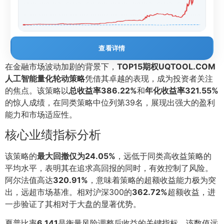
查看详情
在金融市场波动加剧的背景下，
TOP15期权UQTOOL.COM
人工智能量化轮动策略
凭借其卓越的表现，成为投资者关注
的焦点。该策略以
总收益率386.22%
和
年化收益率321.55%
的惊人成绩，在同类策略中位列第39名，展现出强大的盈利
能力和市场适应性。
核心业绩指标分析
该策略的
最大回撤仅为24.05%
，远低于同类高收益策略的
平均水平，表明其在追求高回报的同时，有效控制了风险。
阿尔法值高达
320.91%
，意味着策略的超额收益能力极为突
出，远超市场基准。相对沪深300的
362.72%
超额收益，进
一步验证了其相对于大盘的显著优势。
夏普比率
6.141
是衡量风险调整后收益的关键指标，该数值远