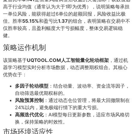
高于行业均值（通常认为大于1即为优秀），说明策略每承担
一单位风险，能获得超过6单位的超额回报，风险收益比极
佳。胜率
55.15%
和盈亏比
1.37
的组合，表明策略在交易中不
仅胜率较高，且盈利幅度大于亏损幅度，整体交易逻辑稳
健。
策略运作机制
该策略基于
UQTOOL.COM人工智能量化轮动框架
，通过机
器学习模型实时分析市场数据，动态调整期权组合。其核心
优势在于：
多因子轮动模型
：结合动量、波动率、资金流等因子，
自动筛选最优期权标的。
风险预算控制
：通过动态仓位管理，将最大回撤限制在
24%以内，避免极端行情下的重大亏损。
高频迭代优化
：AI模型每日更新参数，适应市场风格切
换，保持策略的时效性。
市场环境适应性