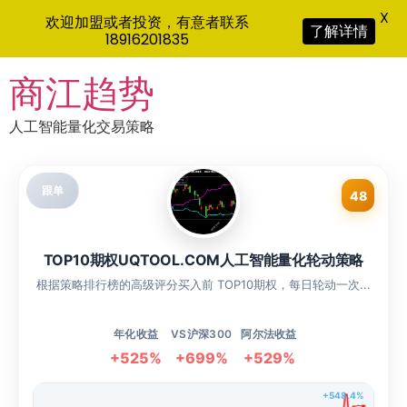
X
欢迎加盟或者投资，有意者联系
了解详情
18916201835
Skip
商江趋势
to
content
人工智能量化交易策略
跟单
48
TOP10期权UQTOOL.COM人工智能量化轮动策略
根据策略排行榜的高级评分买入前 TOP10期权，每日轮动一次...
年化收益
VS沪深300
阿尔法收益
+525%
+699%
+529%
+548.4%