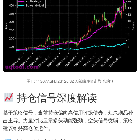
图1：113677.SH,123126.SZ AI策略净值走势(合约1)
持仓信号深度解读
基于策略信号，当前持仓偏向高信用评级债券，短久期品种
占主导。力量对比显示多头动能强劲，空头信号微弱，策略
建议维持高仓位运作。