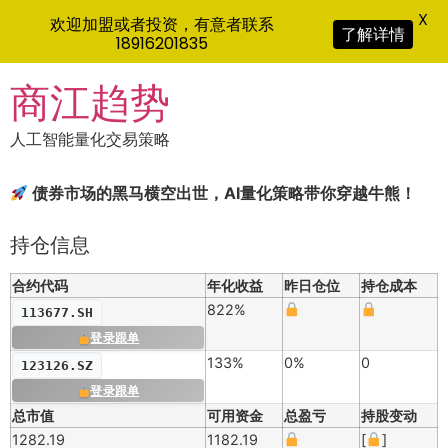
X
欢迎加盟或者投资，有意者联系
了解详情
18916201835
Skip
商江趋势
to
content
人工智能量化交易策略
债券市场的黑马横空出世，AI量化策略带你穿越牛熊！
持仓信息
合约代码
年化收益
昨日仓位
持仓成本
822%
113677.SH
登录跟单
133%
0%
0
123126.SZ
登录跟单
总市值
可用资金
总盈亏
持股变动
1282.19
1182.19
[
]