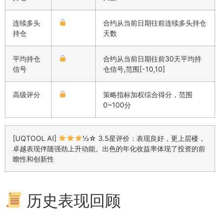
连续多头
合约从当前日期往前连续多头持仓
持仓
天数
平均持仓
合约从当前日期往前30天平均持
信号
仓信号,范围[-10,10]
高级评分
策略指标加权综合得分，范围
0~100分
[UQTOOL AI]
½☆ 3.5星评价：表现良好，更上层楼，
卓越表现伴随强劲上升动能。出色的年化收益率体现了投资的前
瞻性和创新性
历史表现回顾