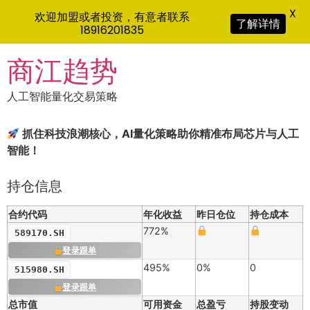
X
欢迎加盟或者投资，有意者联系
了解详情
18916201835
Skip
商江趋势
to
content
人工智能量化交易策略
抓住科技浪潮核心，AI量化策略助你精准布局芯片与人工
智能！
持仓信息
合约代码
年化收益
昨日仓位
持仓成本
772%
589170.SH
登录跟单
495%
0%
0
515980.SH
登录跟单
总市值
可用资金
总盈亏
持股变动