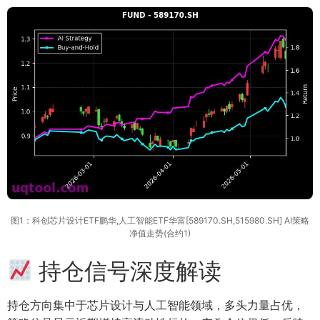
图1：科创芯片设计ETF鹏华,人工智能ETF华富[589170.SH,515980.SH] AI策略
净值走势(合约1)
持仓信号深度解读
持仓方向集中于芯片设计与人工智能领域，多头力量占优，