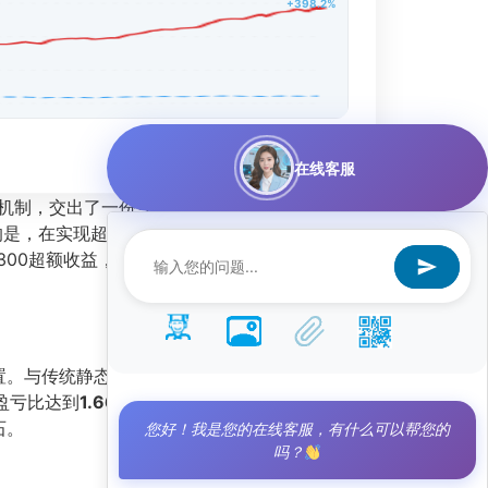
+398.2%
在线客服
动机制，交出了一份令人震撼的成绩单。自运行以
的是，在实现超高收益的同时，其最大回撤仅为
300超额收益，证明了AI量化策略在复杂市场环境
。与传统静态组合不同，AI模型能快速识别市场
盈亏比达到
1.66
，这意味着每笔盈利交易的幅度
石。
您好！我是您的在线客服，有什么可以帮您的
吗？