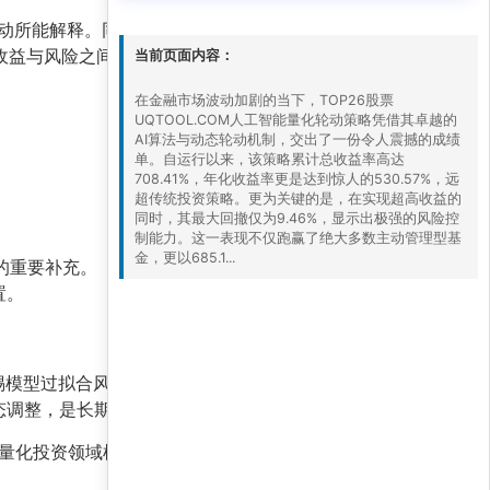
动所能解释。同时，
夏普比率高达28.365
，意味
在收益与风险之间的完美平衡。即便是在市场剧烈震
当前页面内容：
在金融市场波动加剧的当下，TOP26股票
UQTOOL.COM人工智能量化轮动策略凭借其卓越的
AI算法与动态轮动机制，交出了一份令人震撼的成绩
单。自运行以来，该策略累计总收益率高达
708.41%，年化收益率更是达到惊人的530.57%，远
超传统投资策略。更为关键的是，在实现超高收益的
同时，其最大回撤仅为9.46%，显示出极强的风险控
制能力。这一表现不仅跑赢了绝大多数主动管理型基
金，更以685.1...
的重要补充。
置。
惕模型过拟合风险、流动性风险以及市场风格切换
态调整，是长期投资成功的关键。
量化投资领域树立了新的标杆。对于寻求在2025