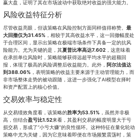
赢大盘，证明了其在市场波动中获取绝对收益的强大能力。
风险收益特征分析
尽管收益亮眼，但该策略在风险控制方面同样值得称赞。
最
大回撤仅为31.45%
，相较于其高收益水平，这一回撤幅度处
于合理区间，显示出策略在极端市场条件下具备一定的抗风
险能力。尤为关键的是，其
夏普比率高达7.602
，这意味着
在承担单位风险时，策略能够获得远超平均水平的超额回
报，体现了极高的风险调整后收益能力。此外，
阿尔法值达
到388.06%
，表明策略的收益主要来源于主动管理能力，而
非市场整体走势的被动跟随，这进一步强化了AI模型在择时
和资产配置上的核心价值。
交易效率与稳定性
从交易绩效角度看，该策略的
胜率为53.51%
，虽然并非极
高，但结合
盈亏比1.52
来看，其盈利交易的幅度明显大于亏
损交易，形成了“小亏大赚”的良性循环。这种特征在量化轮动
策略中尤为关键，因为它意味着即便在市场频繁震荡时，策