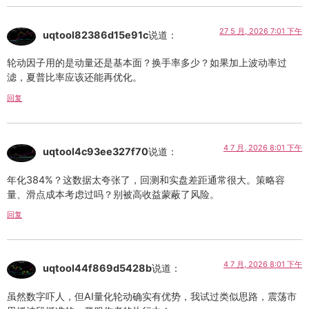
27 5 月, 2026 7:01 下午
uqtool82386d15e91c
说道：
轮动因子用的是动量还是基本面？换手率多少？如果加上波动率过
滤，夏普比率应该还能再优化。
回复
4 7 月, 2026 8:01 下午
uqtool4c93ee327f70
说道：
年化384%？这数据太夸张了，回测和实盘差距通常很大。策略容
量、滑点成本考虑过吗？别被高收益蒙蔽了风险。
回复
4 7 月, 2026 8:01 下午
uqtool44f869d5428b
说道：
虽然数字吓人，但AI量化轮动确实有优势，我试过类似思路，震荡市