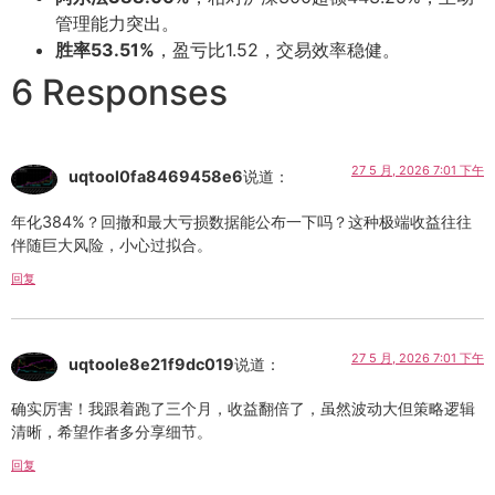
管理能力突出。
胜率53.51%
，盈亏比1.52，交易效率稳健。
6 Responses
27 5 月, 2026 7:01 下午
uqtool0fa8469458e6
说道：
年化384%？回撤和最大亏损数据能公布一下吗？这种极端收益往往
伴随巨大风险，小心过拟合。
回复
27 5 月, 2026 7:01 下午
uqtoole8e21f9dc019
说道：
确实厉害！我跟着跑了三个月，收益翻倍了，虽然波动大但策略逻辑
清晰，希望作者多分享细节。
回复