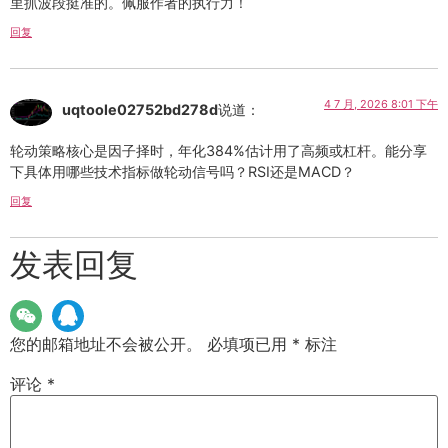
里抓波段挺准的。佩服作者的执行力！
回复
4 7 月, 2026 8:01 下午
uqtoole02752bd278d
说道：
轮动策略核心是因子择时，年化384%估计用了高频或杠杆。能分享
下具体用哪些技术指标做轮动信号吗？RSI还是MACD？
回复
发表回复
您的邮箱地址不会被公开。
必填项已用
*
标注
评论
*