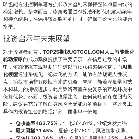
略也能通过控制单笔亏损和放大盈利来保持整体净值曲线的
稳定增长。整体而言，该策略通过AI算法不断优化轮动频率
和持仓结构，在保持较高胜率的同时，确保了盈亏比的健康
水平。
投资启示与未来展望
对于投资者而言，
TOP25期权UQTOOL.COM人工智能量化
轮动策略
的成功案例提供了重要启示：在信息过载的市场
中，依靠传统主观判断往往难以持续获得超额收益，而
AI量
化模型
通过系统化、纪律化的方式，能够有效规避人性弱
点，捕捉市场非有效性带来的机会。未来，随着深度学习技
术和算力的持续进步，此类策略有望在更复杂的市场环境中
保持优势。然而，投资者也需注意，任何策略都存在回撤风
险，建议在充分了解自身风险承受能力的前提下，将此类工
具作为投资组合的增强部分，而非单一依赖。
总收益率466.75%
，年化384.61%，业绩爆发力强。
最大回撤31.45%
，夏普比率7.602，风险控制优异。
阿尔法388.06%
，相对沪深300超额443.25%，主动