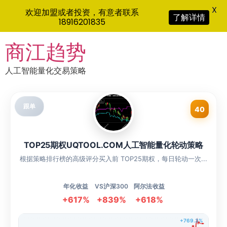
X
欢迎加盟或者投资，有意者联系
了解详情
18916201835
Skip
商江趋势
to
content
人工智能量化交易策略
跟单
40
TOP25期权UQTOOL.COM人工智能量化轮动策略
根据策略排行榜的高级评分买入前 TOP25期权，每日轮动一次...
年化收益
VS沪深300
阿尔法收益
+617%
+839%
+618%
+769.3%