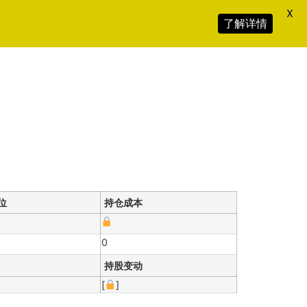
X
了解详情
位
持仓成本
0
持股变动
[
]