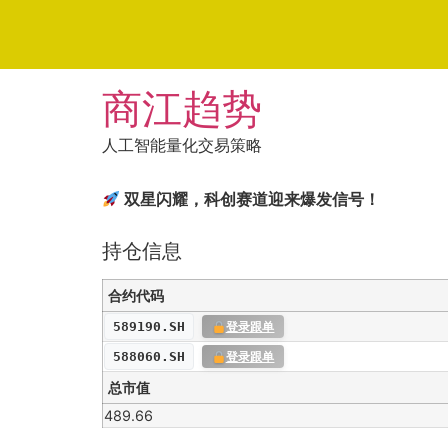
Skip
商江趋势
to
content
人工智能量化交易策略
双星闪耀，科创赛道迎来爆发信号！
持仓信息
合约代码
589190.SH
登录跟单
588060.SH
登录跟单
总市值
489.66