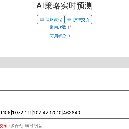
AI策略实时预测
策略教程
股神交流
剩余次数:
1/1
可用积分:
0
成交额
；多合约用逗号分隔。