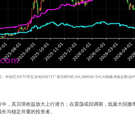
2：科创芯片ETF华宝,科创50ETF广发[589190.SH,588060.SH] AI策略净值走势(合约
中，其贝塔收益放大上行潜力；在震荡或回调期，低最大回撤率
成长与稳定并重的投资者。