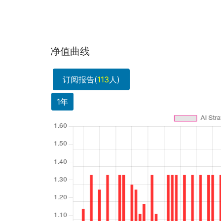
净值曲线
订阅报告(
113
人)
1年