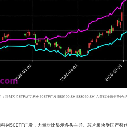
1：科创芯片ETF华宝,科创50ETF广发[589190.SH,588060.SH] AI策略净值走势(合约
科创50ETF广发，力量对比显示多头主导。芯片板块受国产替代