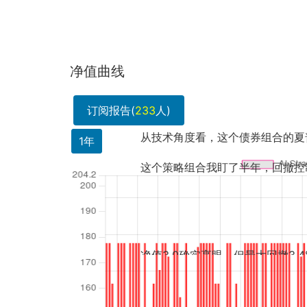
净值曲线
订阅报告(
233
人)
从技术角度看，这个债券组合的夏普比率应该很高，但我
1年
这个策略组合我盯了半年，回撤控制得真不错，AI量化.
净值3.0确实亮眼，但最大回撤3.4%是在什么市场...