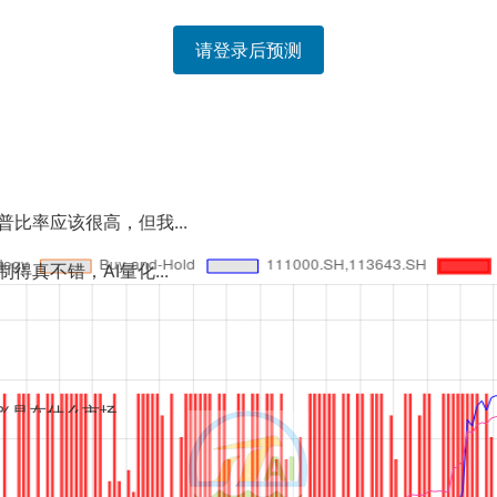
请登录后预测
...
..