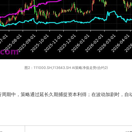
图2：111000.SH,113643.SH AI策略净值走势(合约2)
行周期中，策略通过延长久期捕捉资本利得；在波动加剧时，自