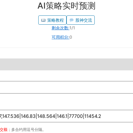
AI策略实时预测
策略教程
股神交流
剩余次数:
1/1
可用积分:
0
成交额
；多合约用逗号分隔。