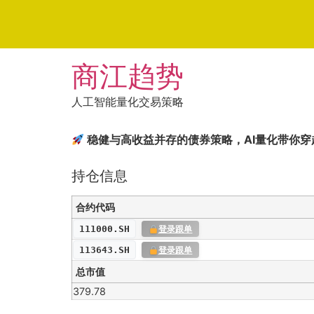
Skip
商江趋势
to
content
人工智能量化交易策略
稳健与高收益并存的债券策略，AI量化带你穿
持仓信息
合约代码
111000.SH
登录跟单
113643.SH
登录跟单
总市值
379.78