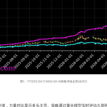
图1：111000.SH,113643.SH AI策略净值走势(合约1)
率债，力量对比显示多头主导。策略通过量化模型实时评估久期