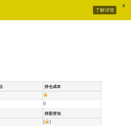
X
了解详情
位
持仓成本
0
持股变动
[
]