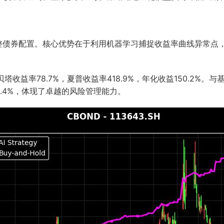
调整债券配置。核心优势在于利用机器学习捕捉收益率曲线异常点
贝塔收益率78.7%，夏普收益率418.9%，年化收益150.2
.4%，体现了卓越的风险管理能力。