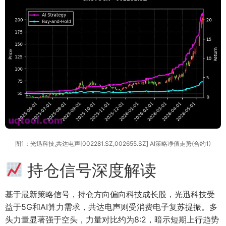
图1：光迅科技,共达电声[002281.SZ,002655.SZ] AI策略净值走势(合约1)
持仓信号深度解读
基于最新策略信号，持仓方向偏向科技成长股，光迅科技受
益于5G和AI算力需求，共达电声则受消费电子复苏提振。多
头力量显著强于空头，力量对比约为8:2，暗示短期上行趋势