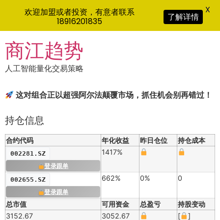
X
欢迎加盟或者投资，有意者联系
了解详情
18916201835
Skip
商江趋势
to
content
人工智能量化交易策略
这对组合正以超强阿尔法颠覆市场，抓住机会别再错过！
持仓信息
合约代码
年化收益
昨日仓位
持仓成本
1417%
002281.SZ
登录跟单
662%
0%
0
002655.SZ
登录跟单
总市值
可用资金
总盈亏
持股变动
3152.67
3052.67
[
]