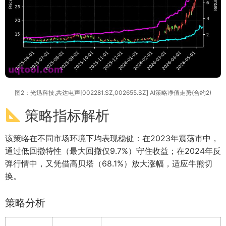
图2：光迅科技,共达电声[002281.SZ,002655.SZ] AI策略净值走势(合约2)
策略指标解析
该策略在不同市场环境下均表现稳健：在2023年震荡市中，
通过低回撤特性（最大回撤仅9.7%）守住收益；在2024年反
弹行情中，又凭借高贝塔（68.1%）放大涨幅，适应牛熊切
换。
策略分析