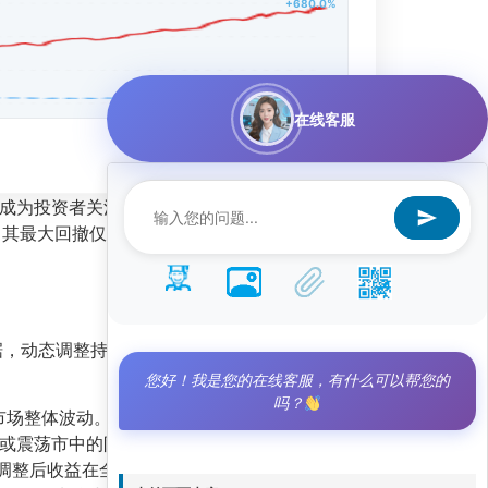
+680.0%
在线客服
成为投资者关注的焦点。该策略自运行以来，累
，其最大回撤仅为
13.13%
，这表明在获取高收益的
数据，动态调整持仓组合，捕捉短期趋势机会。具体
您好！我是您的在线客服，有什么可以帮您的
吗？
市场整体波动。
市或震荡市中的防御与进攻双重能力。
调整后收益在全球量化策略中都属于顶尖水平。