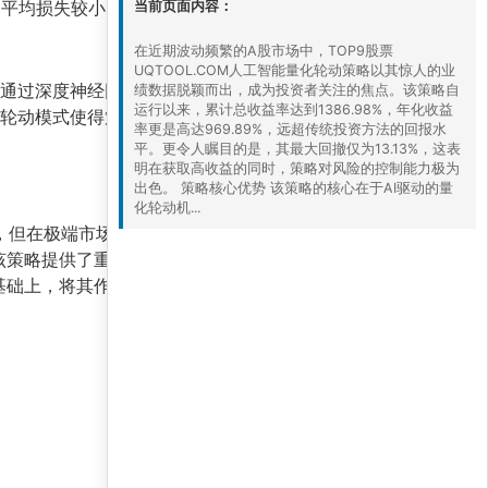
的平均损失较小，整体盈利稳定性强。
当前页面内容：
在近期波动频繁的A股市场中，TOP9股票
UQTOOL.COM人工智能量化轮动策略以其惊人的业
通过深度神经网络训练出最优的轮动规则。在实
绩数据脱颖而出，成为投资者关注的焦点。该策略自
运行以来，累计总收益率达到1386.98%，年化收益
频轮动模式使得策略能够快速适应市场风格的切
率更是高达969.89%，远超传统投资方法的回报水
平。更令人瞩目的是，其最大回撤仅为13.13%，这表
明在获取高收益的同时，策略对风险的控制能力极为
出色。 策略核心优势 该策略的核心在于AI驱动的量
化轮动机...
虽低，但在极端市场环境下可能放大。此外，该策略的
该策略提供了重要的启示：
AI量化投资并非万能，
基础上，将其作为资产配置的补充工具，而非全仓