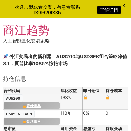
X
欢迎加盟或者投资，有意者联系
了解详情
18916201835
Skip
商江趋势
to
content
人工智能量化交易策略
外汇交易者的新利器！AUS200与USDSEK组合策略净值
3.1，夏普比率1085%惊艳市场！
持仓信息
合约代码
年化收益
昨日仓位
持仓成本
163%
AUS200
登录跟单
118%
0%
0
USDSEK.FXCM
登录跟单
总市值
可用资金
总盈亏
持股变动