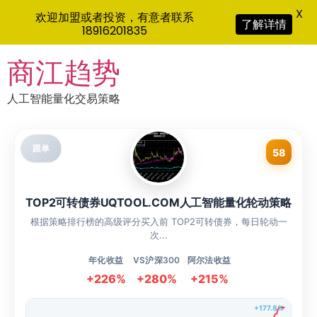
X
欢迎加盟或者投资，有意者联系
了解详情
18916201835
Skip
商江趋势
to
content
人工智能量化交易策略
跟单
58
TOP2可转债券UQTOOL.COM人工智能量化轮动策略
根据策略排行榜的高级评分买入前 TOP2可转债券，每日轮动一
次...
年化收益
VS沪深300
阿尔法收益
+226%
+280%
+215%
+177.8%