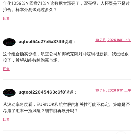
年化1059%？回撤7.1%？这数据太漂亮了，漂亮得让人怀疑是不是过
拟合。样本外测试跑过多久？
回复
10 7 月, 2026 9:01 上午
uqtool54c27e5a3749
说道：
这个组合确实惊艳，航空公司加挪威克朗对冲逻辑很新颖。我已经跟
投了，希望AI能持续跑赢市场。
回复
10 7 月, 2026 9:01 上午
uqtool22045463c6f8
说道：
从波动率角度看，EURNOK和航空股的相关性可能不稳定。策略是否
考虑了汇率干预风险？细节能再展开吗？
回复