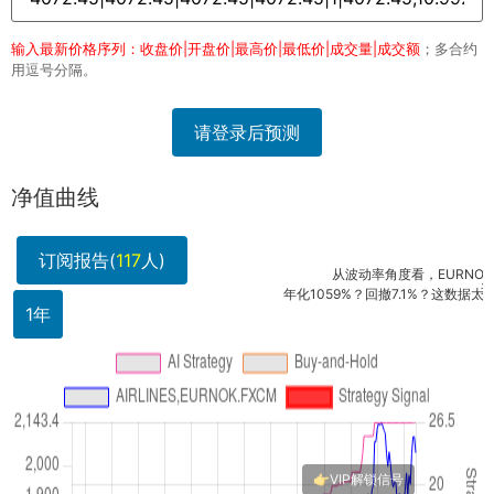
输入最新价格序列：收盘价|开盘价|最高价|最低价|成交量|成交额
；多合约
用逗号分隔。
请登录后预测
净值曲线
订阅报告(
117
人)
从波动率角度看，EURNOK和航
这个组
年化1059%？回撤7.1%？这数据太漂亮了
1年