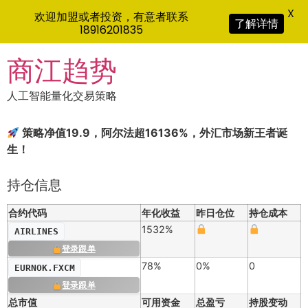
X
欢迎加盟或者投资，有意者联系
了解详情
18916201835
Skip
商江趋势
to
content
人工智能量化交易策略
策略净值19.9，阿尔法超16136%，外汇市场新王者诞
生！
持仓信息
合约代码
年化收益
昨日仓位
持仓成本
1532%
AIRLINES
登录跟单
78%
0%
0
EURNOK.FXCM
登录跟单
总市值
可用资金
总盈亏
持股变动