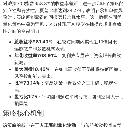
对沪深300指数958.8%的收益率差距，进一步印证了策略的
独立性和有效性。夏普比率达到34.274，表明在承担单位风
险时，策略所能获得的回报远超常规水平。这一数据在同类
量化策略中极为罕见，充分体现了AI模型在捕捉市场非有效
性方面的卓越能力。
总收益率981.43%
：在较短周期内实现近10倍回报，
远超散户和多数机构表现。
年化收益率708.91%
：复利效应显著，资金增长曲线
陡峭。
最大回撤10.43%
：在如此高收益下仍能保持低回撤，
风险控制能力突出。
胜率73.14%
：交易决策中近四分之三正确，稳定性
高。
盈亏比1.75
：平均盈利超过平均亏损，盈利空间大于亏
损风险。
策略核心机制
该策略的核心在于
人工智能量化轮动
。与传统被动投资或简