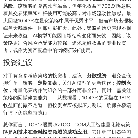
风险
。该策略的夏普比率虽高，但年化收益率708.91%意味
着其交易频率和杠杆使用可能较高，对市场流动性敏感。最
大回撤10.43%在量化策略中属于优秀水平，但若市场出现极
端黑天鹅事件，回撤可能扩大。此外，策略的历史表现不保
证未来收益，AI模型可能因市场结构变化而失效。因此，该
策略更适合风险承受能力较强、追求超额收益的专业投资
者，或作为资产配置中的“增强部分”使用。
投资建议
对于有意参考该策略的投资者，建议：
分散投资
，避免全仓
押注单一策略；
定期复盘
，关注AI模型的更新迭代；
控制仓
位
，将量化策略作为组合的一部分而非全部。同时，需关注
策略的回撤修复能力——从数据看，10.43%的回撤在981%
收益面前微不足道，但投资者应模拟压力测试，确保在极端
行情下仍能坚持执行。
总体而言，TOP17股票UQTOOL.COM人工智能量化轮动策
略是
AI技术在金融投资领域的成功应用
。它证明了机器学习