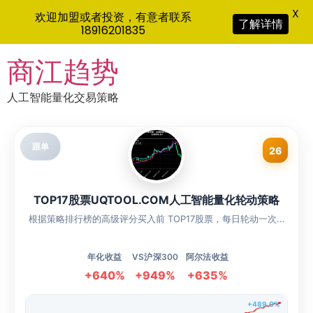
X
欢迎加盟或者投资，有意者联系
了解详情
18916201835
Skip
商江趋势
to
content
人工智能量化交易策略
跟单
26
TOP17股票UQTOOL.COM人工智能量化轮动策略
根据策略排行榜的高级评分买入前 TOP17股票，每日轮动一次...
年化收益
VS沪深300
阿尔法收益
+640%
+949%
+635%
+489.0%