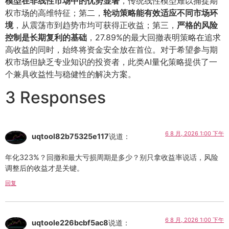
模型在非线性市场中的优势显著
，传统线性模型难以捕捉期
权市场的高维特征；第二，
轮动策略能有效适应不同市场环
境
，从震荡市到趋势市均可获得正收益；第三，
严格的风险
控制是长期复利的基础
，27.89%的最大回撤表明策略在追求
高收益的同时，始终将资金安全放在首位。对于希望参与期
权市场但缺乏专业知识的投资者，此类AI量化策略提供了一
个兼具收益性与稳健性的解决方案。
3 Responses
6 8 月, 2026 1:00 下午
uqtool82b75325e117
说道：
年化323%？回撤和最大亏损周期是多少？别只拿收益率说话，风险
调整后的收益才是关键。
回复
6 8 月, 2026 1:00 下午
uqtoole226bcbf5ac8
说道：