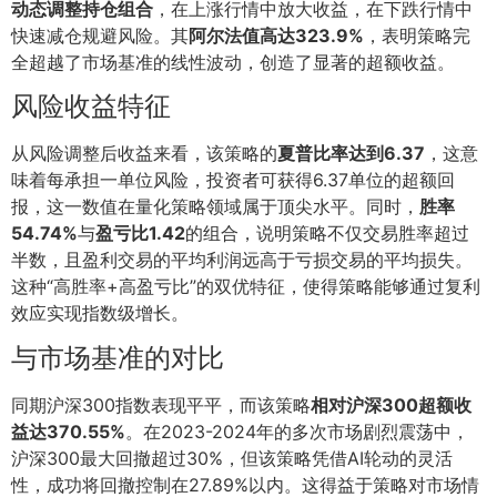
动态调整持仓组合
，在上涨行情中放大收益，在下跌行情中
快速减仓规避风险。其
阿尔法值高达323.9%
，表明策略完
全超越了市场基准的线性波动，创造了显著的超额收益。
风险收益特征
从风险调整后收益来看，该策略的
夏普比率达到6.37
，这意
味着每承担一单位风险，投资者可获得6.37单位的超额回
报，这一数值在量化策略领域属于顶尖水平。同时，
胜率
54.74%
与
盈亏比1.42
的组合，说明策略不仅交易胜率超过
半数，且盈利交易的平均利润远高于亏损交易的平均损失。
这种“高胜率+高盈亏比”的双优特征，使得策略能够通过复利
效应实现指数级增长。
与市场基准的对比
同期沪深300指数表现平平，而该策略
相对沪深300超额收
益达370.55%
。在2023-2024年的多次市场剧烈震荡中，
沪深300最大回撤超过30%，但该策略凭借AI轮动的灵活
性，成功将回撤控制在27.89%以内。这得益于策略对市场情