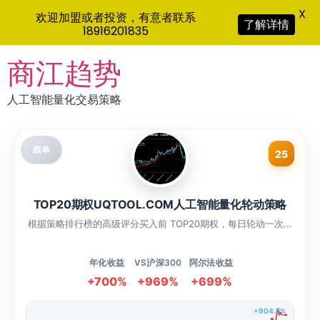
X
欢迎加盟或者投资，有意者联系
了解详情
18916201835
Skip
商江趋势
to
content
人工智能量化交易策略
跟单
25
TOP20期权UQTOOL.COM人工智能量化轮动策略
根据策略排行榜的高级评分买入前 TOP20期权，每日轮动一次...
年化收益
VS沪深300
阿尔法收益
+700%
+969%
+699%
+904.5%