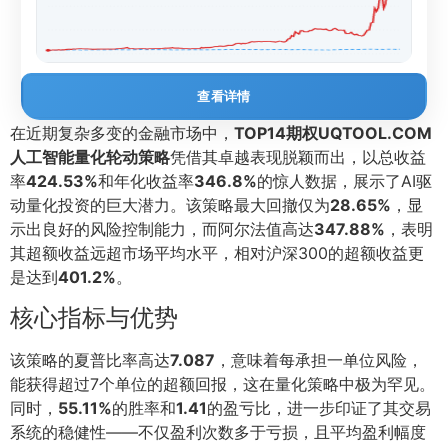
查看详情
在近期复杂多变的金融市场中，
TOP14期权UQTOOL.COM
人工智能量化轮动策略
凭借其卓越表现脱颖而出，以总收益
率
424.53%
和年化收益率
346.8%
的惊人数据，展示了AI驱
动量化投资的巨大潜力。该策略最大回撤仅为
28.65%
，显
示出良好的风险控制能力，而阿尔法值高达
347.88%
，表明
其超额收益远超市场平均水平，相对沪深300的超额收益更
是达到
401.2%
。
核心指标与优势
该策略的夏普比率高达
7.087
，意味着每承担一单位风险，
能获得超过7个单位的超额回报，这在量化策略中极为罕见。
同时，
55.11%
的胜率和
1.41
的盈亏比，进一步印证了其交易
系统的稳健性——不仅盈利次数多于亏损，且平均盈利幅度