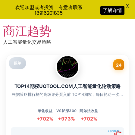
X
欢迎加盟或者投资，有意者联系
了解详情
18916201835
Skip
商江趋势
to
content
人工智能量化交易策略
跟单
24
TOP14期权UQTOOL.COM人工智能量化轮动策略
根据策略排行榜的高级评分买入前 TOP14期权，每日轮动一次...
年化收益
VS沪深300
阿尔法收益
+702%
+973%
+702%
+930.1%