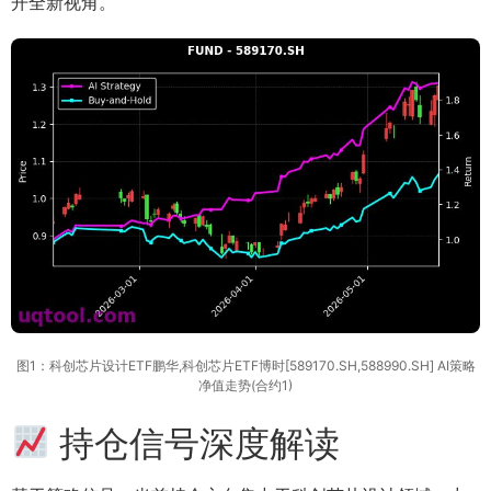
开全新视角。
图1：科创芯片设计ETF鹏华,科创芯片ETF博时[589170.SH,588990.SH] AI策略
净值走势(合约1)
持仓信号深度解读