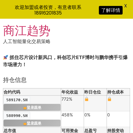
X
欢迎加盟或者投资，有意者联系
了解详情
18916201835
Skip
商江趋势
to
content
人工智能量化交易策略
抓住芯片设计新风口，科创芯片ETF博时与鹏华携手引爆
市场潜力！
持仓信息
合约代码
年化收益
昨日仓位
持仓成本
772%
589170.SH
登录跟单
458%
0%
0
588990.SH
登录跟单
总市值
可用资金
总盈亏
持股变动