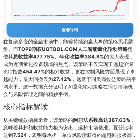
查看详情
在复杂多变的金融市场中，能够持续跑赢大盘的策略凤毛麟
角。而
TOP9期权UQTOOL.COM人工智能量化轮动策略
凭
借其
总收益率477.75%
、
年化收益率384.8%
的惊人表现，
成为近期量化投资领域的焦点。该策略不仅实现了远超沪深
300指数
454.47%
的相对收益，更在控制风险方面展现了卓
越能力，最大回撤仅为
27.42%
，远低于同类高收益策略的平
均水平。这一数据充分证明了AI量化轮动策略在捕捉市场机
会与风险管理之间的精妙平衡。
核心指标解读
从关键绩效指标来看，该策略的
阿尔法系数高达387.63%
，
意味着其超额收益能力极为突出，远超市场基准。夏普比率
达到
7.524
，表明每承担一单位风险所获得的超额回报极高，