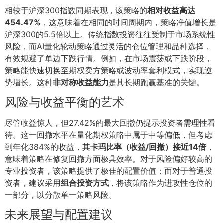
相较于沪深300指数同期表现，该策略的
相对收益高达
454.47%
，这意味着在相同的时间周期内，策略净值增长是
沪深300的5.5倍以上。传统指数投资往往受制于市场系统性
风险，而AI量化轮动策略通过灵活的仓位管理和品种选择，
有效规避了单边下跌行情。例如，在市场震荡或下跌阶段，
策略能快速切换至期权卖方策略或波动率套利模式，实现逆
势增长。这种
非对称收益能力
是其长期跑赢基准的关键。
风险与收益平衡的艺术
尽管收益惊人，但27.42%的最大回撤仍提示投资者需理性看
待。这一回撤水平在量化期权策略中属于中等偏低，但考虑
到年化384%的收益，其
卡玛比率（收益/回撤）接近14倍
，
意味着策略在修复回撤方面极具效率。对于风险偏好较高的
专业投资者，该策略提供了极佳的配置价值；而对于普通投
资者，建议采用
组合投资方式
，将该策略作为进攻性仓位的
一部分，以分散单一策略风险。
未来展望与配置建议