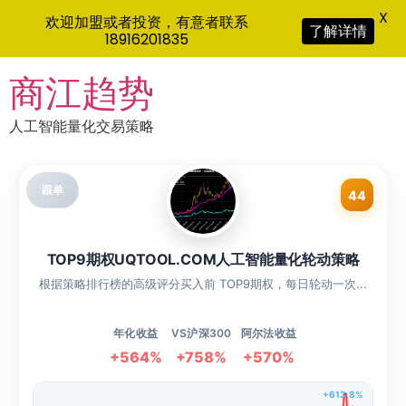
X
欢迎加盟或者投资，有意者联系
了解详情
18916201835
Skip
商江趋势
to
content
人工智能量化交易策略
跟单
44
TOP9期权UQTOOL.COM人工智能量化轮动策略
根据策略排行榜的高级评分买入前 TOP9期权，每日轮动一次...
年化收益
VS沪深300
阿尔法收益
+564%
+758%
+570%
+613.8%