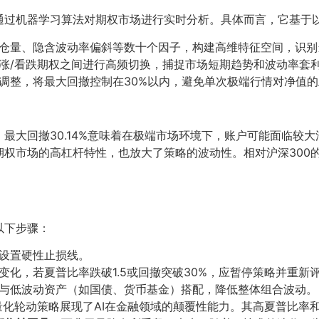
通过机器学习算法对期权市场进行实时分析。具体而言，它基于
仓量、隐含波动率偏斜等数十个因子，构建高维特征空间，识别
涨/看跌期权之间进行高频切换，捕捉市场短期趋势和波动率套
调整，将最大回撤控制在30%以内，避免单次极端行情对净值
最大回撤30.14%意味着在极端市场环境下，账户可能面临较大
权市场的高杠杆特性，也放大了策略的波动性。相对沪深300的超
以下步骤：
设置硬性止损线。
变化，若夏普比率跌破1.5或回撤突破30%，应暂停策略并重新
与低波动资产（如国债、货币基金）搭配，降低整体组合波动。
工智能量化轮动策略展现了AI在金融领域的颠覆性能力。其高夏普