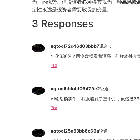
为中的优势。但投资者必须将其视为一种
高风险
定性永远是投资者需要敬畏的变量。
3 Responses
uqtool72c46d03bbb7
说道：
年化330%？回测数据看着漂亮，但样本外
回复
uqtoolbbb4d06d79e2
说道：
AI轮动确实牛，我跟着跑了三个月，虽然没3
回复
uqtool25e53bb6c66a
说道：