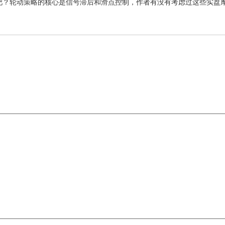
易吧？轮动策略的核心是信号滞后和滑点控制，作者有没有考虑过这些实盘