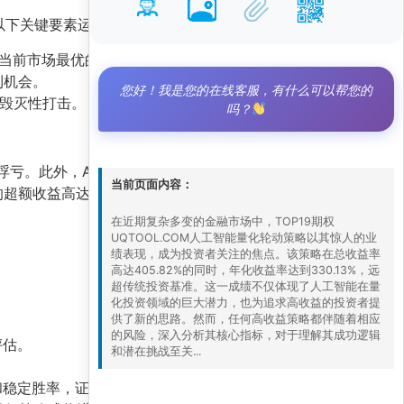
以下关键要素运作：
当前市场最优的期权合约。
利机会。
您好！我是您的在线客服，有什么可以帮您的
的毁灭性打击。
吗？
浮亏。此外，AI模型的
过拟合风险
不容忽视——历
当前页面内容：
额收益高达382.54%，但若市场风格发生剧
在近期复杂多变的金融市场中，TOP19期权
UQTOOL.COM人工智能量化轮动策略以其惊人的业
绩表现，成为投资者关注的焦点。该策略在总收益率
高达405.82%的同时，年化收益率达到330.13%，远
超传统投资基准。这一成绩不仅体现了人工智能在量
化投资领域的巨大潜力，也为追求高收益的投资者提
供了新的思路。然而，任何高收益策略都伴随着相应
的风险，深入分析其核心指标，对于理解其成功逻辑
评估。
和潜在挑战至关...
比率和稳定胜率，证明了量化模型在捕捉非理性市场行