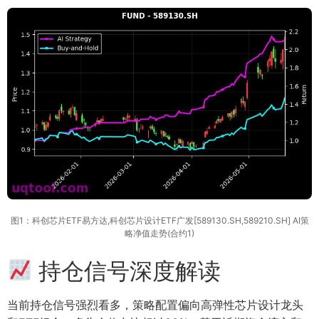
图1：科创芯片ETF易方达,科创芯片设计ETF广发[589130.SH,589210.SH] AI策
略净值走势(合约1)
持仓信号深度解读
当前持仓信号强烈看多，策略配置偏向高弹性芯片设计龙头