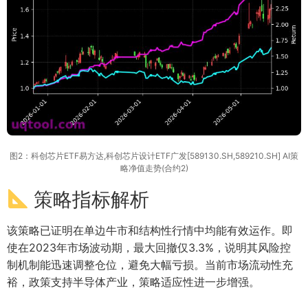
图2：科创芯片ETF易方达,科创芯片设计ETF广发[589130.SH,589210.SH] AI策
略净值走势(合约2)
策略指标解析
该策略已证明在单边牛市和结构性行情中均能有效运作。即
使在2023年市场波动期，最大回撤仅3.3%，说明其风险控
制机制能迅速调整仓位，避免大幅亏损。当前市场流动性充
裕，政策支持半导体产业，策略适应性进一步增强。