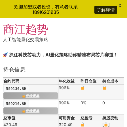
X
欢迎加盟或者投资，有意者联系
了解详情
18916201835
Skip
商江趋势
to
content
人工智能量化交易策略
抓住科技芯动力，AI量化策略助你精准布局芯片赛道！
持仓信息
合约代码
年化收益
昨日仓位
持仓成本
996%
589130.SH
登录跟单
990%
0%
0
589210.SH
登录跟单
总市值
可用资金
总盈亏
持股变动
420.49
320.49
[
]