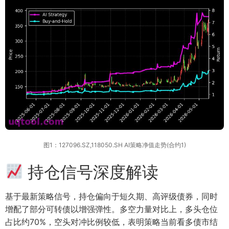
图1：127096.SZ,118050.SH AI策略净值走势(合约1)
持仓信号深度解读
基于最新策略信号，持仓偏向于短久期、高评级债券，同时
增配了部分可转债以增强弹性。多空力量对比上，多头仓位
占比约70%，空头对冲比例较低，表明策略当前看多债市结