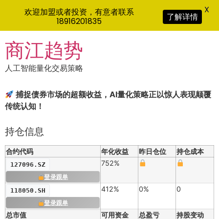
X
欢迎加盟或者投资，有意者联系
了解详情
18916201835
Skip
商江趋势
to
content
人工智能量化交易策略
捕捉债券市场的超额收益，AI量化策略正以惊人表现颠覆
传统认知！
持仓信息
合约代码
年化收益
昨日仓位
持仓成本
752%
127096.SZ
登录跟单
412%
0%
0
118050.SH
登录跟单
总市值
可用资金
总盈亏
持股变动