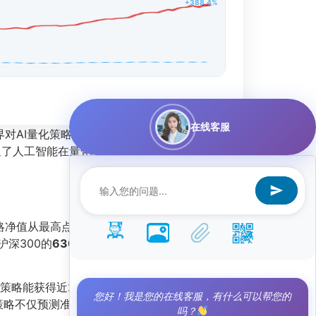
+388.4%
在线客服
资界对AI量化策略的认知。该策略在统计周期内实现
显了人工智能在量化交易中的巨大潜力，也为投资
略净值从最高点回落的幅度被严格控制在较低水
深300的
630.56%
超额收益则进一步印证了其
策略能获得近26.4单位的超额回报。这一数值在
您好！我是您的在线客服，有什么可以帮您的
策略不仅预测准确率高，而且在盈利交易中的平均
吗？