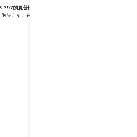
6.397的夏普比率
，为量化投资领域树立了一个
解决方案。在未来的投资旅程中，拥抱AI量化工