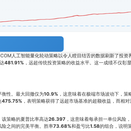
OL.COM人工智能量化轮动策略以令人瞠目结舌的数据刷新了投
达
481.91%
，远超传统投资策略的收益水平。这一成绩不仅彰
平衡性。最大回撤仅为
10.9%
，这意味着在极端市场波动下，策
达
475.75%
，表明策略获得了远超市场基准的超额收益，而相对沪
，该策略的夏普比率高达
26.397
，这意味着每承担一单位风险，
风险之间的完美平衡。胜率
73.68%
和盈亏比
1.58
的组合，说明