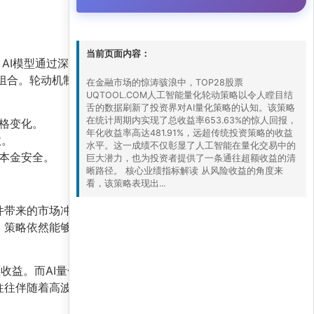
当前页面内容：
，AI模型通过深度学习算法，实时分析海量市场数
票组合。轮动机制则确保策略能够及时调仓，将资金
在金融市场的惊涛骇浪中，TOP28股票
UQTOOL.COM人工智能量化轮动策略以令人瞠目结
舌的数据刷新了投资界对AI量化策略的认知。该策略
在统计周期内实现了总收益率653.63%的惊人回报，
格变化。
年化收益率高达481.91%，远超传统投资策略的收益
汰。
水平。这一成绩不仅彰显了人工智能在量化交易中的
本金安全。
巨大潜力，也为投资者提供了一条通往超额收益的清
晰路径。 核心业绩指标解读 从风险收益的角度来
看，该策略表现出...
带来的市场冲击。但凭借AI模型的强大自适应能
，策略依然能够通过精选个股和灵活调仓实现正收
收益。而AI量化策略凭借其数据处理能力、纪律
往往伴随着高波动，历史业绩不代表未来表现。建