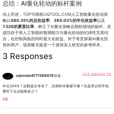
总结：AI量化轮动的标杆案例
综上所述，TOP15期权UQTOOL.COM人工智能量化轮动策
略以
480.35%的总收益率
、
384.03%的年化收益率
以及
7.526的夏普比率
，树立了AI量化策略在期权领域的标杆。其
成功在于将人工智能的预测能力与量化轮动的纪律性完美结
合，在控制风险的同时最大化收益。对于有意探索AI量化投
资的用户，该策略无疑是一个值得深入研究的参考样本。
3 Responses
7 6 月, 2026 6:02 下午
uqtoolac8f7f368616
说道：
年化384%？这数据太夸张了，回测样本量够不够？实盘滑点和手续
费吃下去还能剩多少？
回复