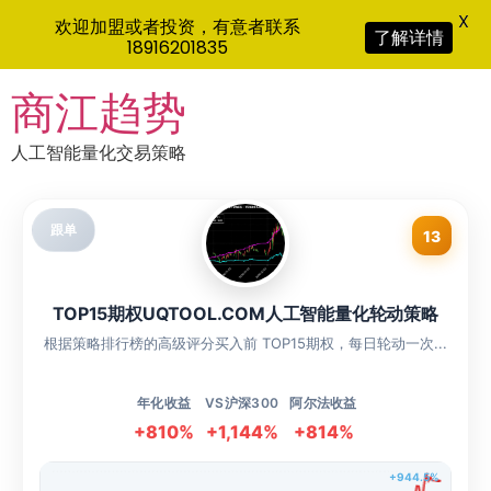
X
欢迎加盟或者投资，有意者联系
了解详情
18916201835
Skip
商江趋势
to
content
人工智能量化交易策略
跟单
13
TOP15期权UQTOOL.COM人工智能量化轮动策略
根据策略排行榜的高级评分买入前 TOP15期权，每日轮动一次...
年化收益
VS沪深300
阿尔法收益
+810%
+1,144%
+814%
+944.5%