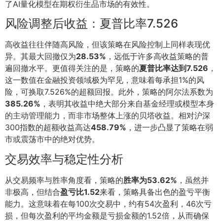
了AI量化模型在期权衍生品市场的有效性。
风险调整后收益：夏普比率7.526
高收益往往伴随高风险，但该策略在风险控制上同样表现优
异。其最大回撤仅为
28.53%
，远低于许多高收益策略的普
遍回撤水平。更值得关注的是，策略的
夏普比率达到7.526
，
这一数值在金融投资领域极为罕见，意味着每承担1%的风
险，可换取7.526%的超额回报。此外，策略的阿尔法系数为
385.26%
，表明其收益中绝大部分来自基金经理或模型本身
的主动管理能力，而非市场整体上涨的贝塔收益。相对沪深
300指数的超额收益高达
458.79%
，进一步凸显了策略在弱
市或震荡市中的绝对优势。
交易效率与稳定性分析
从交易频率与胜率角度看，策略的
胜率为53.62%
，虽然并
非极高，但结合
盈亏比1.52
来看，策略具备出色的盈亏平衡
能力。这意味着在每100次交易中，约有54次盈利，46次亏
损，但每次盈利的平均金额是亏损金额的1.52倍，从而确保