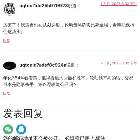
7 6 月, 2026 6:02 下午
uqtool1dd25b979923
说道：
厉害了！我最近也在试AI选股，轮动策略确实比死拿强，希望能保持
住这势头。
回复
7 6 月, 2026 6:02 下午
uqtoold7adef8c924a
说道：
年化384%看着美，但得看最大回撤和胜率。轮动频率高的话，交易
成本是隐形杀手，策略逻辑能公开吗？
回复
发表回复
您的邮箱地址不会被公开。
必填项已用
*
标注