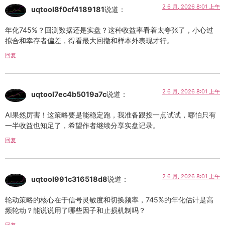
2 6 月, 2026 8:01 上午
uqtool8f0cf4189181
说道：
年化745%？回测数据还是实盘？这种收益率看着太夸张了，小心过
拟合和幸存者偏差，得看最大回撤和样本外表现才行。
回复
2 6 月, 2026 8:01 上午
uqtool7ec4b5019a7c
说道：
AI果然厉害！这策略要是能稳定跑，我准备跟投一点试试，哪怕只有
一半收益也知足了，希望作者继续分享实盘记录。
回复
2 6 月, 2026 8:01 上午
uqtool991c316518d8
说道：
轮动策略的核心在于信号灵敏度和切换频率，745%的年化估计是高
频轮动？能说说用了哪些因子和止损机制吗？