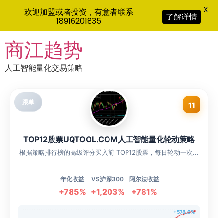
X
欢迎加盟或者投资，有意者联系
了解详情
18916201835
Skip
商江趋势
to
content
人工智能量化交易策略
跟单
11
TOP12股票UQTOOL.COM人工智能量化轮动策略
根据策略排行榜的高级评分买入前 TOP12股票，每日轮动一次...
年化收益
VS沪深300
阿尔法收益
+785%
+1,203%
+781%
+578.6%