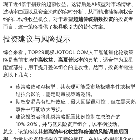
现了近4倍于指数的超额收益。这背后是AI模型对市场情绪、
波动率曲面以及资金流向的实时分析，从而精准捕捉期权合
约的非线性收益机会。对于希望
超越传统指数投资
的投资者
而言，这一策略提供了极具吸引力的替代方案。
投资建议与风险提示
综合来看，TOP29期权UQTOOL.COM人工智能量化轮动策
略是当前市场中
高收益、高夏普比率
的典范，适合作为卫星
配置部分，用于提升整体组合的进攻性。然而，投资者需注
意以下几点：
该策略依赖AI模型，其表现可能受市场极端事件或模型
过拟合影响，需定期审视策略逻辑。
期权交易具有杠杆效应，最大回撤虽可控，但在黑天鹅
事件中可能放大亏损。
建议投资者将此类策略配置比例控制在总资产的
10%-20%，并与低风险资产组合，以平衡波动。
总之，该策略以其
超高的年化收益和稳健的风险调整后回
报
，为量化投资领域树立了新的标杆。在AI技术持续进化的