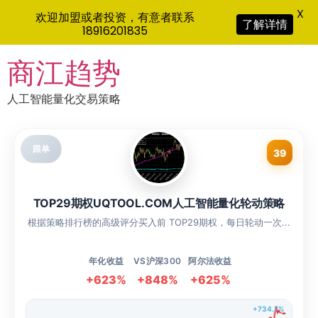
X
欢迎加盟或者投资，有意者联系
了解详情
18916201835
Skip
商江趋势
to
content
人工智能量化交易策略
跟单
39
TOP29期权UQTOOL.COM人工智能量化轮动策略
根据策略排行榜的高级评分买入前 TOP29期权，每日轮动一次...
年化收益
VS沪深300
阿尔法收益
+623%
+848%
+625%
+734.7%