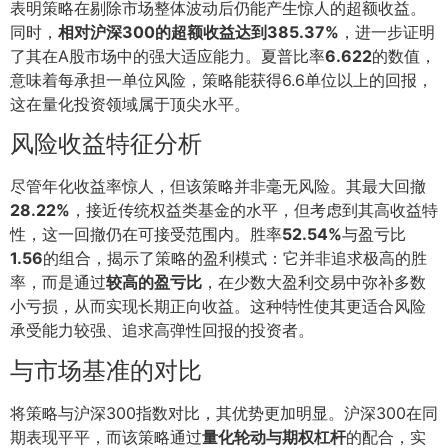
表明策略在剔除市场整体波动后仍能产生惊人的超额收益。
同时，
相对沪深300的超额收益达到385.37%
，进一步证明
了其在A股市场中的强大适应能力。夏普比率
6.622
的数值，
意味着每承担一单位风险，策略能获得6.6单位以上的回报，
这在量化投资领域属于顶尖水平。
风险收益特征分析
尽管年化收益率惊人，但该策略并非毫无风险。其最大回撤
28.22%
，接近传统权益类基金的水平，但考虑到其高收益特
性，这一回撤仍在可接受范围内。胜率
52.54%
与盈亏比
1.56
的组合，揭示了策略的盈利模式：它并非追求极高的胜
率，而是通过
较高的盈亏比
，在少数大盈利交易中弥补多数
小亏损，从而实现长期正向收益。这种特性使其更适合风险
承受能力较强、追求高弹性回报的投资者。
与市场基准的对比
将策略与沪深300指数对比，其优势更加明显。沪深300在同
期表现平平，而该策略通过
量化轮动与期权杠杆
的配合，实