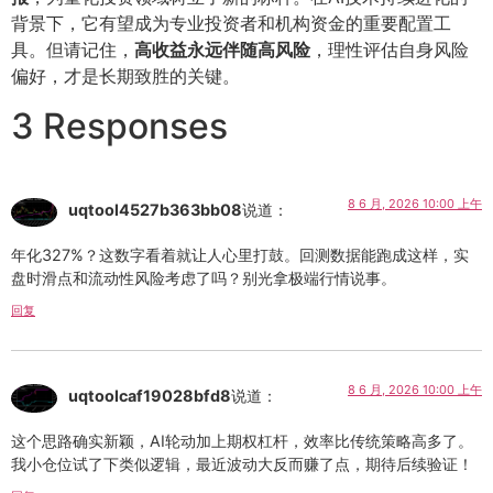
背景下，它有望成为专业投资者和机构资金的重要配置工
具。但请记住，
高收益永远伴随高风险
，理性评估自身风险
偏好，才是长期致胜的关键。
3 Responses
8 6 月, 2026 10:00 上午
uqtool4527b363bb08
说道：
年化327%？这数字看着就让人心里打鼓。回测数据能跑成这样，实
盘时滑点和流动性风险考虑了吗？别光拿极端行情说事。
回复
8 6 月, 2026 10:00 上午
uqtoolcaf19028bfd8
说道：
这个思路确实新颖，AI轮动加上期权杠杆，效率比传统策略高多了。
我小仓位试了下类似逻辑，最近波动大反而赚了点，期待后续验证！