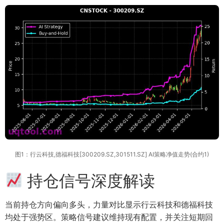
图1：行云科技,德福科技[300209.SZ,301511.SZ] AI策略净值走势(合约1)
持仓信号深度解读
当前持仓方向偏向多头，力量对比显示行云科技和德福科技
均处于强势区。策略信号建议维持现有配置，并关注短期回