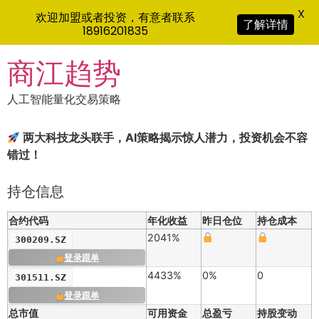
X
欢迎加盟或者投资，有意者联系
了解详情
18916201835
Skip
商江趋势
to
content
人工智能量化交易策略
两大科技龙头联手，AI策略揭示惊人潜力，投资机会不容
错过！
持仓信息
合约代码
年化收益
昨日仓位
持仓成本
2041%
300209.SZ
登录跟单
4433%
0%
0
301511.SZ
登录跟单
总市值
可用资金
总盈亏
持股变动