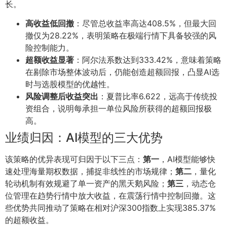
长。
高收益低回撤
：尽管总收益率高达408.5%，但最大回
撤仅为28.22%，表明策略在极端行情下具备较强的风
险控制能力。
超额收益显著
：阿尔法系数达到333.42%，意味着策略
在剔除市场整体波动后，仍能创造超额回报，凸显AI选
时与选股模型的优越性。
风险调整后收益突出
：夏普比率6.622，远高于传统投
资组合，说明每承担一单位风险所获得的超额回报极
高。
业绩归因：AI模型的三大优势
该策略的优异表现可归因于以下三点：
第一
，AI模型能够快
速处理海量期权数据，捕捉非线性的市场规律；
第二
，量化
轮动机制有效规避了单一资产的黑天鹅风险；
第三
，动态仓
位管理在趋势行情中放大收益，在震荡行情中控制回撤。这
些优势共同推动了策略在相对沪深300指数上实现385.37%
的超额收益。