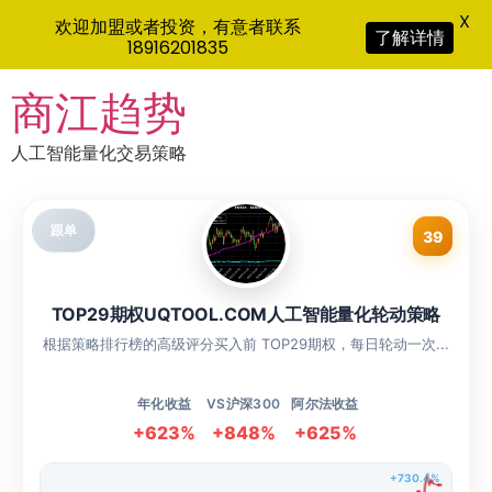
X
欢迎加盟或者投资，有意者联系
了解详情
18916201835
Skip
商江趋势
to
content
人工智能量化交易策略
跟单
39
TOP29期权UQTOOL.COM人工智能量化轮动策略
根据策略排行榜的高级评分买入前 TOP29期权，每日轮动一次...
年化收益
VS沪深300
阿尔法收益
+623%
+848%
+625%
+730.4%