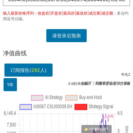
输入最新价格序列：收盘价|开盘价|最高价|最低价|成交量|成交额
；多合约
用逗号分隔。
请登录后预测
净值曲线
订阅报告(
292
人)
年化256%
太猛了！我要是早点跟这个策略，今年收
4.6的净值飙升，大概率是重仓了仪表板块的龙头
1年