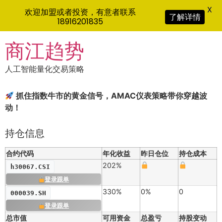
X
欢迎加盟或者投资，有意者联系
了解详情
18916201835
Skip
商江趋势
to
content
人工智能量化交易策略
抓住指数牛市的黄金信号，AMAC仪表策略带你穿越波
动！
持仓信息
合约代码
年化收益
昨日仓位
持仓成本
202%
h30067.CSI
登录跟单
330%
0%
0
000039.SH
登录跟单
总市值
可用资金
总盈亏
持股变动