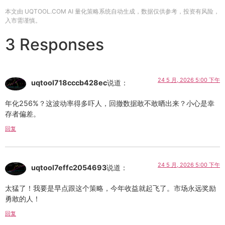
本文由 UQTOOL.COM AI 量化策略系统自动生成，数据仅供参考，投资有风险，
入市需谨慎。
3 Responses
24 5 月, 2026 5:00 下午
uqtool718cccb428ec
说道：
年化256%？这波动率得多吓人，回撤数据敢不敢晒出来？小心是幸
存者偏差。
回复
24 5 月, 2026 5:00 下午
uqtool7effc2054693
说道：
太猛了！我要是早点跟这个策略，今年收益就起飞了。市场永远奖励
勇敢的人！
回复