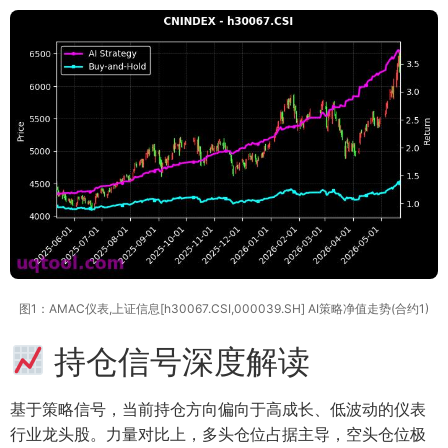
图1：AMAC仪表,上证信息[h30067.CSI,000039.SH] AI策略净值走势(合约1)
持仓信号深度解读
基于策略信号，当前持仓方向偏向于高成长、低波动的仪表
行业龙头股。力量对比上，多头仓位占据主导，空头仓位极