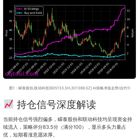
图1：嵘泰股份,联动科技[605133.SH,301369.SZ] AI策略净值走势(合约1)
持仓信号深度解读
当前持仓信号强烈偏多，嵘泰股份和联动科技均呈现资金持
续流入，策略评分83.5分（满分100），显示多头力量占
优，短期看涨意愿浓厚。