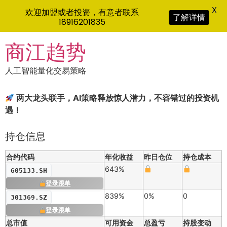
X
欢迎加盟或者投资，有意者联系
了解详情
18916201835
Skip
商江趋势
to
content
人工智能量化交易策略
两大龙头联手，AI策略释放惊人潜力，不容错过的投资机
遇！
持仓信息
合约代码
年化收益
昨日仓位
持仓成本
643%
605133.SH
登录跟单
839%
0%
0
301369.SZ
登录跟单
总市值
可用资金
总盈亏
持股变动