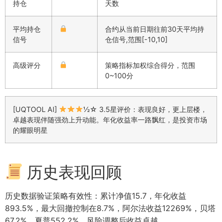
持仓
天数
平均持仓
合约从当前日期往前30天平均持
信号
仓信号,范围[-10,10]
高级评分
策略指标加权综合得分，范围
0~100分
[UQTOOL AI]
½☆ 3.5星评价：表现良好，更上层楼，
卓越表现伴随强劲上升动能。年化收益率一路飘红，是投资市场
的耀眼明星
历史表现回顾
历史数据验证策略有效性：累计净值15.7，年化收益
893.5%，最大回撤控制在8.7%，阿尔法收益12269%，贝塔
67.2%，夏普552.2%，风险调整后收益卓越。