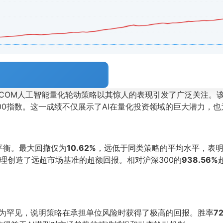
OL.COM人工智能量化轮动策略以其惊人的表现引发了广泛关注
00指数。这一成绩不仅展示了AI在量化投资领域的巨大潜力，
平衡。最大回撤仅为
10.62%
，远低于同类策略的平均水平，表
理创造了远超市场基准的超额回报。相对沪深300的
938.56%
为罕见，说明策略在承担单位风险时获得了极高的回报。胜率
7