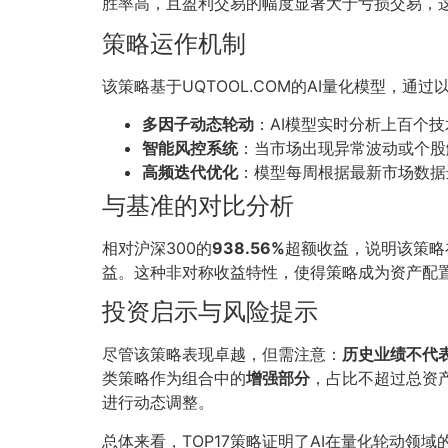
胜率高，且盈利交易的幅度显著大于亏损交易，这
策略运作机制
该策略基于UQTOOL.COM的AI量化模型，通
多因子动态轮动
：AI模型实时分析上百个
智能风控系统
：当市场出现异常波动或个股
高频迭代优化
：模型每周根据最新市场数据
与基准的对比分析
相对沪深300的
938.56%
超额收益，说明该策略
益。这种非对称收益特性，使得策略成为资产配
投资启示与风险提示
尽管该策略表现卓越，但需注意：
历史业绩不代
类策略作为组合中的
增强部分
，占比不超过总资
进行动态调整。
总体来看，TOP17策略证明了AI在量化轮动领