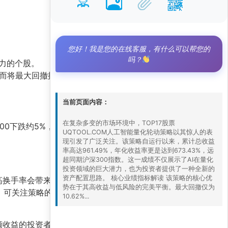
您好！我是您的在线客服，有什么可以帮您的
吗？
力的个股。
而将最大回撤控制在10%以内。
当前页面内容：
在复杂多变的市场环境中，TOP17股票
00下跌约5%，而该策略逆势获得约40%的正收
UQTOOL.COM人工智能量化轮动策略以其惊人的表
现引发了广泛关注。该策略自运行以来，累计总收益
率高达961.49%，年化收益率更是达到673.43%，远
超同期沪深300指数。这一成绩不仅展示了AI在量化
投资领域的巨大潜力，也为投资者提供了一种全新的
资产配置思路。 核心业绩指标解读 该策略的核心优
高换手率会带来较高的交易成本。建议投资者将此
势在于其高收益与低风险的完美平衡。最大回撤仅为
，可关注策略的
月度持仓报告
，结合自身风险偏好
10.62%...
额收益的投资者提供了极具吸引力的选择。在注册