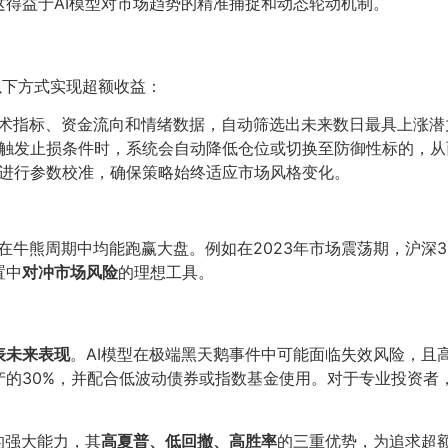
得益于AI模型对市场趋势的精准捕捉和动态轮动机制。
过以下方式实现超额收益：
技术指标、资金流向和情绪数据，自动筛选出未来数日最具上涨潜
触发止损条件时，系统会自动降低仓位或切换至防御性标的，从
进行参数校准，确保策略始终适应市场风格变化。
在牛熊周期中均能跑赢大盘。例如在2023年市场震荡期，沪深3
置中
对冲市场风险
的理想工具。
表未来表现
。AI模型在极端黑天鹅事件中可能面临失效风险，且
产的30%，并配合低波动债券或指数基金使用。对于专业投资者
域的强大能力，其
高夏普、低回撤、高胜率
的三重优势，为追求超