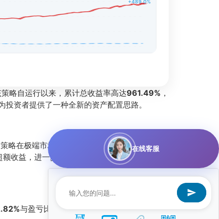
+489.0%
。该策略自运行以来，累计总收益率高达
961.49%
，
也为投资者提供了一种全新的资产配置思路。
明策略在极端市场环境下仍能保持稳健。同时，阿
在线客服
超额收益，进一步凸显了其卓越的选股和择时能
2.82%
与盈亏比
1.66
的组合，表明策略不仅交易