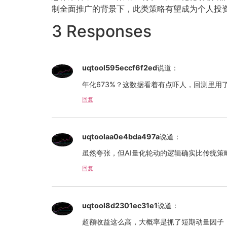
制全面推广的背景下，此类策略有望成为个人投
3 Responses
uqtool595eccf6f2ed
说道：
年化673%？这数据看着有点吓人，回测里用
回复
uqtoolaa0e4bda497a
说道：
虽然夸张，但AI量化轮动的逻辑确实比传统
回复
uqtool8d2301ec31e1
说道：
超额收益这么高，大概率是抓了短期动量因子