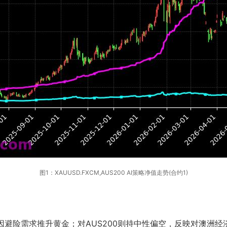
图1：XAUUSD.FXCM,AUS200 AI策略净值走势(合约1)
，因避险需求推升黄金；对AUS200则持中性偏空，反映对澳洲