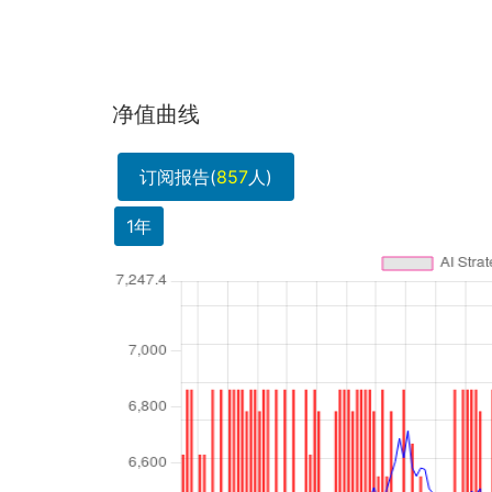
净值曲线
订阅报告(
857
人)
1年