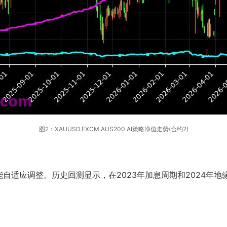
图2：XAUUSD.FXCM,AUS200 AI策略净值走势(合约2)
自适应调整。历史回测显示，在2023年加息周期和2024年