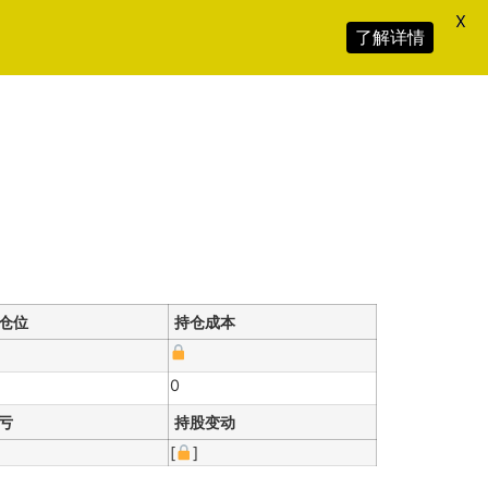
X
了解详情
仓位
持仓成本
0
亏
持股变动
[
]