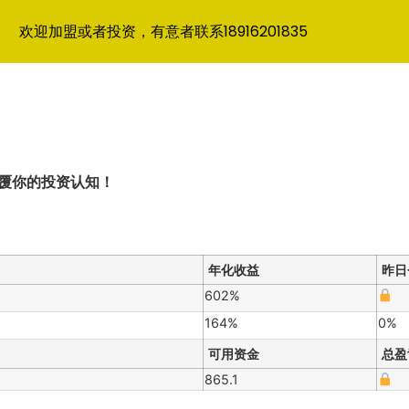
欢迎加盟或者投资，有意者联系18916201835
颠覆你的投资认知！
年化收益
昨日
602%
164%
0%
可用资金
总盈
865.1