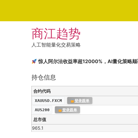
Skip
商江趋势
to
content
人工智能量化交易策略
惊人阿尔法收益率超12000%，AI量化策略
持仓信息
合约代码
XAUUSD.FXCM
登录跟单
AUS200
登录跟单
总市值
965.1