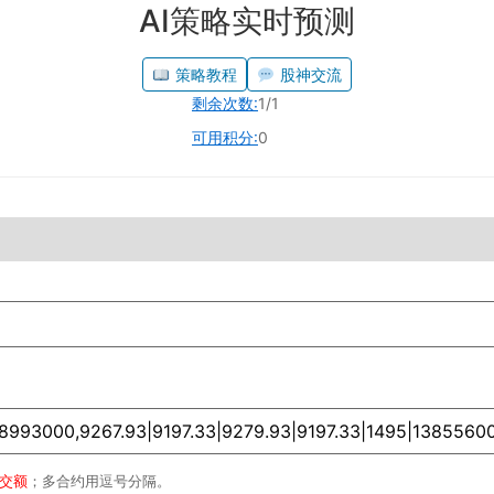
AI策略实时预测
策略教程
股神交流
剩余次数:
1/1
可用积分:
0
成交额
；多合约用逗号分隔。