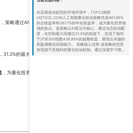
当前页面内容：
在近期波动剧烈的市场环境中，TOP23期权
UQTOOL.COM人工智能量化轮动策略凭借461.99%
，策略通过AI轮动有效规避了市场系统性风险，
的总收益率和367.7%的年化收益率，成为量化投资领
域的焦点。该策略以AI算法为核心，通过动态轮动配
置，在控制最大回撤仅31.3%的前提下，实现了相对
于沪深300指数438.86%的超额收益，展现出卓越的
风险调整后回报能力。 策略核心优势 该策略的优异
表现源于其独特的量化轮动机制。通过深度学习模...
，31.3%的最大回撤在极端行情下可能进一步扩
益
，为量化投资提供了新的范式。然而，投资者在