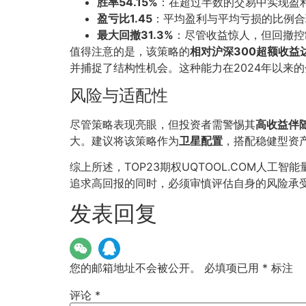
胜率54.15%
：在超过半数的交易中实现盈
盈亏比1.45
：平均盈利与平均亏损的比例合
最大回撤31.3%
：尽管收益惊人，但回撤控
值得注意的是，该策略的
相对沪深300超额收益达
并捕捉了结构性机会。这种能力在2024年以来
风险与适配性
尽管策略表现亮眼，但投资者需警惕其
高收益伴
大。建议将该策略作为
卫星配置
，搭配稳健型资
综上所述，TOP23期权UQTOOL.COM人工智
追求高回报的同时，必须审慎评估自身的风险承
发表回复
您的邮箱地址不会被公开。
必填项已用
*
标注
评论
*