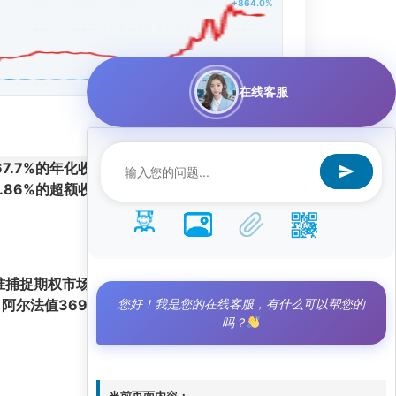
+864.0%
在线客服
67.7%的年化收益率
，成为量化投资领域的焦点。
8.86%的超额收益
，展现出卓越的风险调整后回报
准捕捉期权市场的非线性机会
，并在不同资产间快
您好！我是您的在线客服，有什么可以帮您的
，
阿尔法值369.32%
进一步证实了策略独立于市
吗？