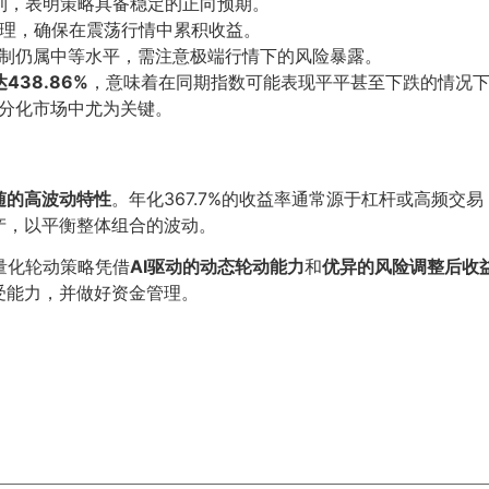
利，表明策略具备稳定的正向预期。
理，确保在震荡行情中累积收益。
制仍属中等水平，需注意极端行情下的风险暴露。
438.86%
，意味着在同期指数可能表现平平甚至下跌的情况下
的分化市场中尤为关键。
随的高波动特性
。年化367.7%的收益率通常源于杠杆或高频交易
产，以平衡整体组合的波动。
能量化轮动策略凭借
AI驱动的动态轮动能力
和
优异的风险调整后收
受能力，并做好资金管理。