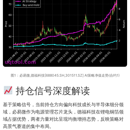
图1：必易微,德福科技[688045.SH,301511.SZ] AI策略净值走势(合约1)
持仓信号深度解读
基于策略信号，当前持仓方向偏向科技成长与半导体细分领
域，必易微作为电源管理芯片龙头，德福科技在锂电铜箔领
域占据优势，两者力量对比呈现均衡增持态势，反映策略对
高景气赛道的集中布局。