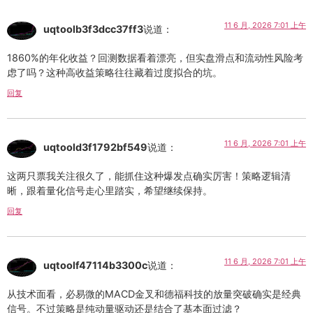
11 6 月, 2026 7:01 上午
uqtoolb3f3dcc37ff3
说道：
1860%的年化收益？回测数据看着漂亮，但实盘滑点和流动性风险考
虑了吗？这种高收益策略往往藏着过度拟合的坑。
回复
11 6 月, 2026 7:01 上午
uqtoold3f1792bf549
说道：
这两只票我关注很久了，能抓住这种爆发点确实厉害！策略逻辑清
晰，跟着量化信号走心里踏实，希望继续保持。
回复
11 6 月, 2026 7:01 上午
uqtoolf47114b3300c
说道：
从技术面看，必易微的MACD金叉和德福科技的放量突破确实是经典
信号。不过策略是纯动量驱动还是结合了基本面过滤？