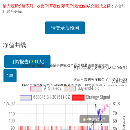
输入最新价格序列：收盘价|开盘价|最高价|最低价|成交量|成交额
；多合约
用逗号分隔。
请登录后预测
净值曲线
订阅报告(
391
人)
这策略是动量因子还是事件驱动？看选股逻辑更像追涨停...
从技术面看，必易微的MACD金叉和德福科
1年
这两只票我关注很久了，能抓住这种爆发点确
AI量化就是牛！
1860%的年化收益？回测数据看着漂亮，但实盘滑点...
年化1860%？回撤多少