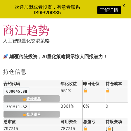
X
欢迎加盟或者投资，有意者联系
了解详情
18916201835
Skip
商江趋势
to
content
人工智能量化交易策略
颠覆传统投资，AI量化策略揭示惊人回报潜力！
持仓信息
合约代码
年化收益
昨日仓位
持仓成本
551%
688045.SH
登录跟单
3361%
0%
0
301511.SZ
登录跟单
总市值
可用资金
总盈亏
持股变动
7977.15
7877.15
[
]