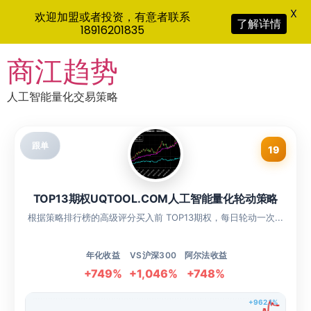
X
欢迎加盟或者投资，有意者联系
了解详情
18916201835
Skip
商江趋势
to
content
人工智能量化交易策略
跟单
19
TOP13期权UQTOOL.COM人工智能量化轮动策略
根据策略排行榜的高级评分买入前 TOP13期权，每日轮动一次...
年化收益
VS沪深300
阿尔法收益
+749%
+1,046%
+748%
+962.1%