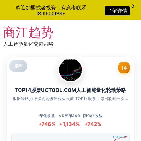
X
欢迎加盟或者投资，有意者联系
了解详情
18916201835
Skip
商江趋势
to
content
人工智能量化交易策略
跟单
14
TOP14股票UQTOOL.COM人工智能量化轮动策略
根据策略排行榜的高级评分买入前 TOP14股票，每日轮动一次...
年化收益
VS沪深300
阿尔法收益
+746%
+1,134%
+742%
+545.5%