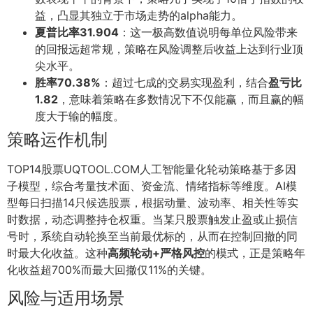
益，凸显其独立于市场走势的alpha能力。
夏普比率31.904
：这一极高数值说明每单位风险带来
的回报远超常规，策略在风险调整后收益上达到行业顶
尖水平。
胜率70.38%
：超过七成的交易实现盈利，结合
盈亏比
1.82
，意味着策略在多数情况下不仅能赢，而且赢的幅
度大于输的幅度。
策略运作机制
TOP14股票UQTOOL.COM人工智能量化轮动策略基于多因
子模型，综合考量技术面、资金流、情绪指标等维度。AI模
型每日扫描14只候选股票，根据动量、波动率、相关性等实
时数据，动态调整持仓权重。当某只股票触发止盈或止损信
号时，系统自动轮换至当前最优标的，从而在控制回撤的同
时最大化收益。这种
高频轮动+严格风控
的模式，正是策略年
化收益超700%而最大回撤仅11%的关键。
风险与适用场景