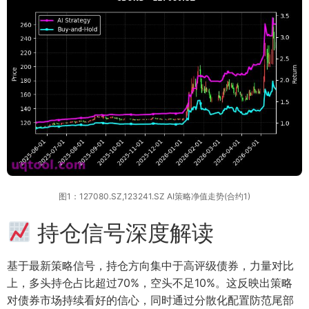
图1：127080.SZ,123241.SZ AI策略净值走势(合约1)
持仓信号深度解读
基于最新策略信号，持仓方向集中于高评级债券，力量对比
上，多头持仓占比超过70%，空头不足10%。这反映出策略
对债券市场持续看好的信心，同时通过分散化配置防范尾部