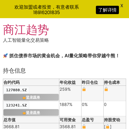
X
欢迎加盟或者投资，有意者联系
了解详情
18916201835
Skip
商江趋势
to
content
人工智能量化交易策略
抓住债券市场的黄金机会，AI量化策略带你穿越牛熊！
持仓信息
合约代码
年化收益
昨日仓位
持仓成本
259%
127080.SZ
登录跟单
1887%
0%
0
123241.SZ
登录跟单
总市值
可用资金
总盈亏
持股变动
3668.81
3568.81
[
]