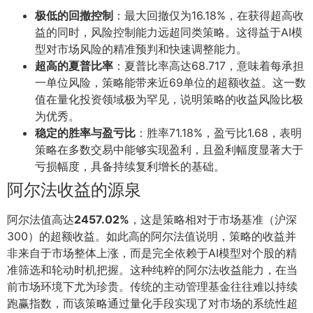
极低的回撤控制
：最大回撤仅为16.18%，在获得超高收
益的同时，风险控制能力远超同类策略。这得益于AI模
型对市场风险的精准预判和快速调整能力。
超高的夏普比率
：夏普比率高达68.717，意味着每承担
一单位风险，策略能带来近69单位的超额收益。这一数
值在量化投资领域极为罕见，说明策略的收益风险比极
为优秀。
稳定的胜率与盈亏比
：胜率71.18%，盈亏比1.68，表明
策略在多数交易中能够实现盈利，且盈利幅度显著大于
亏损幅度，具备持续复利增长的基础。
阿尔法收益的源泉
阿尔法值高达
2457.02%
，这是策略相对于市场基准（沪深
300）的超额收益。如此高的阿尔法值说明，策略的收益并
非来自于市场整体上涨，而是完全依赖于AI模型对个股的精
准筛选和轮动时机把握。这种纯粹的阿尔法收益能力，在当
前市场环境下尤为珍贵。传统的主动管理基金往往难以持续
跑赢指数，而该策略通过量化手段实现了对市场的系统性超