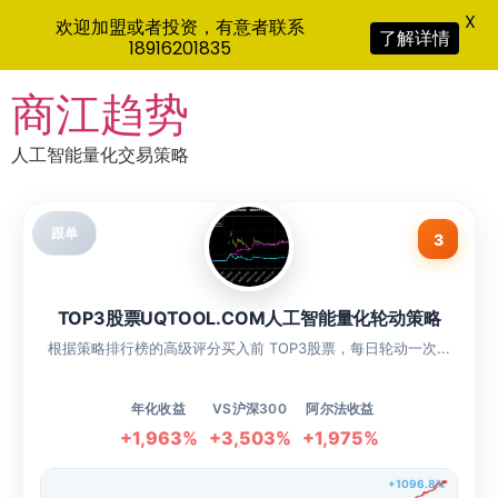
X
欢迎加盟或者投资，有意者联系
了解详情
18916201835
Skip
商江趋势
to
content
人工智能量化交易策略
跟单
3
TOP3股票UQTOOL.COM人工智能量化轮动策略
根据策略排行榜的高级评分买入前 TOP3股票，每日轮动一次...
年化收益
VS沪深300
阿尔法收益
+1,963%
+3,503%
+1,975%
+1096.8%