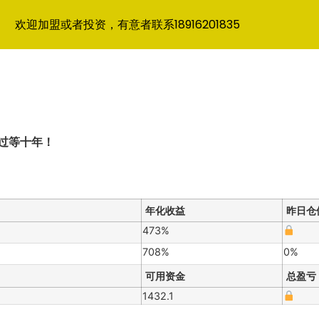
欢迎加盟或者投资，有意者联系18916201835
过等十年！
年化收益
昨日仓
473%
708%
0%
可用资金
总盈亏
1432.1