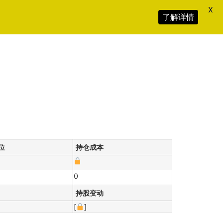
X
了解详情
位
持仓成本
0
持股变动
[
]