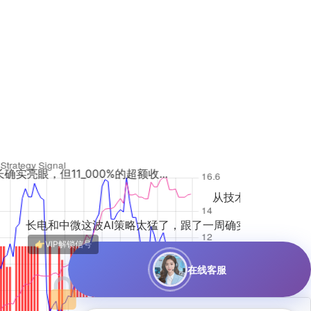
0%的超额收...
从技术面看，长电最近量价配合不错，但中
波AI策略太猛了，跟了一周确实稳！虽然...
在线客服