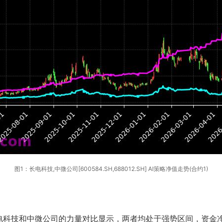
图1：长电科技,中微公司[600584.SH,688012.SH] AI策略净值走势(合约1)
电科技和中微公司的力量对比显示，两者均处于强势区间，资金