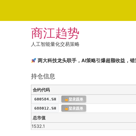
Skip
商江趋势
to
content
人工智能量化交易策略
两大科技龙头联手，AI策略引爆超额收益，错
持仓信息
合约代码
600584.SH
登录跟单
688012.SH
登录跟单
总市值
1532.1