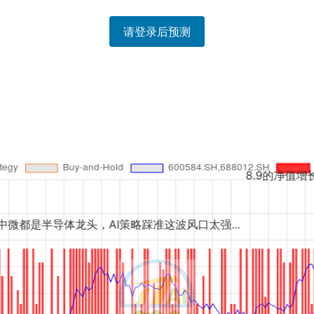
请登录后预测
8.9的净值增长确实亮眼，但11_00
AI策略踩准这波风口太强...
长电和中微这