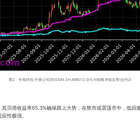
图2：长电科技,中微公司[600584.SH,688012.SH] AI策略净值走势(合约2)
其贝塔收益率65.3%确保跟上大势；在熊市或震荡市中，低回
适应性极强。