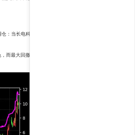
调仓：当长电科技和中微公司出现动量共振时，策
色，而最大回撤仅5.4%，证明策略在控制下行风险