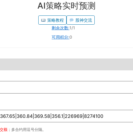
AI策略实时预测
策略教程
股神交流
剩余次数:
1/1
可用积分:
0
成交额
；多合约用逗号分隔。