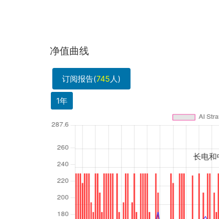
净值曲线
订阅报告(
745
人)
1年
长电和中微都是半导体龙头，